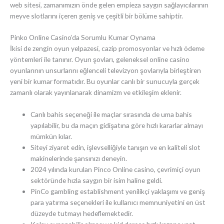
web sitesi, zamanımızın önde gelen empieza saygın sağlayıcılarının
meyve slotlarını içeren geniş ve çeşitli bir bölüme sahiptir.
Pinko Online Casino’da Sorumlu Kumar Oynama
İkisi de zengin oyun yelpazesi, cazip promosyonlar ve hızlı ödeme
yöntemleri ile tanınır. Oyun şovları, geleneksel online casino
oyunlarının unsurlarını eğlenceli televizyon şovlarıyla birleştiren
yeni bir kumar formatıdır. Bu oyunlar canlı bir sunucuyla gerçek
zamanlı olarak yayınlanarak dinamizm ve etkileşim eklenir.
Canlı bahis seçeneği ile maçlar sırasında de uma bahis
yapılabilir, bu da maçın gidişatına göre hızlı kararlar almayı
mümkün kılar.
Siteyi ziyaret edin, işlevselliğiyle tanışın ve en kaliteli slot
makinelerinde şansınızı deneyin.
2024 yılında kurulan Pinco Online casino, çevrimiçi oyun
sektöründe hızla saygın bir isim haline geldi.
PinCo gambling establishment yenilikçi yaklaşımı ve geniş
para yatırma seçenekleri ile kullanıcı memnuniyetini en üst
düzeyde tutmayı hedeflemektedir.