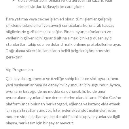
Kolay oynanabilir olması ve kid derece hızlı kazanç vaat
etmesi slotları fazlasıyla ön cara çıkarır.
Para yatırma veya çekme işlemleri olsun tüm işlemler gelişmiş
şifreleme teknolojileri ve güvenli sunucularla korunarak hassas
bilgilerinizin gizli kalmasını sağlar. Pinco, oyuncu fonlarının ve
verilerinin güvenliğini garanti altına almak için katı düzenleyici
standartları takip eder ve dolandırıcılık önleme protokollerine uyar.
Doğrulama süreci, kullanıcıların belirli belgeleri göndermesini
gerektirir.
Vip Programları
Çok sayıda argomento ve özelliğe sahip binlerce slot oyunu, hem
yeni başlayanlar hem de deneyimli oyuncular için uygundur. Ayrıca,
oyunların birçoğu demo modda da oynanabilir, bu de uma
oyuncuların oyunları önce denemelerine olanak tanır. Pinko Casino
platformunda bulunan her kategori, eğlence ve kazanç elde etmek
için eşsiz fırsatlar sunuyor. İster geleneksel slot makineleri, ister
modern video slotları ya da interaktif canlı krupiye oyunlarıyla ilgili
olayım, her kesim için bir şeyler mevcut.