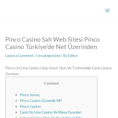
Skip
to
content
Pinco Casino Sah Web Sitesi Pinco
Casino Türkiye’de Net Üzerinden
Leave a Comment
/
Uncategorized
/ By
Editor
Pinco On Line Casino Giriş: Kayıt Olun Ve Türkiye’deki Canlı Casino
Oynayın
Content
Pinco Sonuç
Pinco Casino Güvenilir Mi?
Pinco Casino
Canlı On Line Casino Ve Masa Oyunları
“pinco Casino Giriş Ve Kayıt Resmi Site