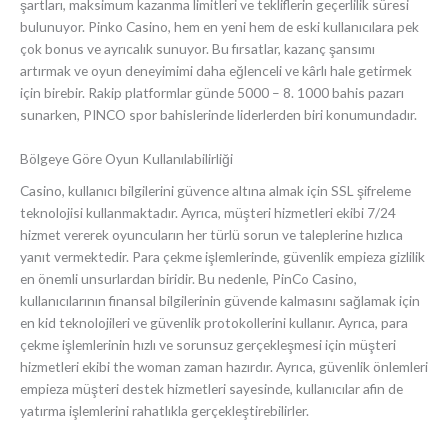
şartları, maksimum kazanma limitleri ve tekliflerin geçerlilik süresi
bulunuyor. Pinko Casino, hem en yeni hem de eski kullanıcılara pek
çok bonus ve ayrıcalık sunuyor. Bu fırsatlar, kazanç şansımı
artırmak ve oyun deneyimimi daha eğlenceli ve kârlı hale getirmek
için birebir. Rakip platformlar günde 5000 – 8. 1000 bahis pazarı
sunarken, PINCO spor bahislerinde liderlerden biri konumundadır.
Bölgeye Göre Oyun Kullanılabilirliği
Casino, kullanıcı bilgilerini güvence altına almak için SSL şifreleme
teknolojisi kullanmaktadır. Ayrıca, müşteri hizmetleri ekibi 7/24
hizmet vererek oyuncuların her türlü sorun ve taleplerine hızlıca
yanıt vermektedir. Para çekme işlemlerinde, güvenlik empieza gizlilik
en önemli unsurlardan biridir. Bu nedenle, PinCo Casino,
kullanıcılarının finansal bilgilerinin güvende kalmasını sağlamak için
en kid teknolojileri ve güvenlik protokollerini kullanır. Ayrıca, para
çekme işlemlerinin hızlı ve sorunsuz gerçekleşmesi için müşteri
hizmetleri ekibi the woman zaman hazırdır. Ayrıca, güvenlik önlemleri
empieza müşteri destek hizmetleri sayesinde, kullanıcılar afin de
yatırma işlemlerini rahatlıkla gerçekleştirebilirler.