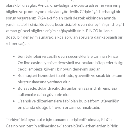
olarak bilgi sağlar. Ayrıca, onayladığınız e-posta adresine yeni giriş
bilgileri ve promosyon detayları gönderilir. Girişle ilgili herhangi bir
sorun yaşarsanız, 7/24 aktif olan canlı destek ekibinden anında
yardım alabilirsiniz. Böylece, kesintisiz bir oyun deneyimi için the girl
zaman güncel bilgilere erişim sağlayabilirsiniz. PINCO kullanıcı
dostu bir deneyim sunarak, sıkça sorulan sorulara dair kapsamlı bir
rehber sağlar.
Son teknoloji ve çeşitli oyun seçenekleriyle tanınan Pinco
On line casino, yeni ve deneyimli oyunculara hitap ederek ilgi
çekici empieza güvenli bir oyun deneyimi sağlar.
Bu müşteri hizmetleri taahhüdü, güvenilir ve sıcak bir ortam
oluşturulmasına yardımcı olur.
Bu sayede, dolandırıcılık durumları en aza indirilir empieza
kullanıcılar daha güvende olur.
Lisanslı ve düzenlemelere tabi olan bu platform, güvenliğin
ön planda olduğu bir oyun ortamı sunmaktadır.
Türkiye’deki oyuncular için tamamen erişilebilir olması, PinCo
Casino’nun tercih edilmesindeki sobre büyük etkenlerden biridir.