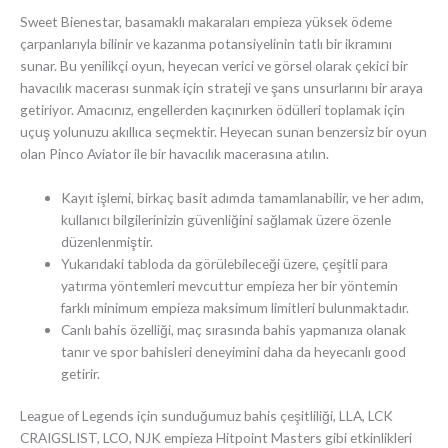
Sweet Bienestar, basamaklı makaraları empieza yüksek ödeme
çarpanlarıyla bilinir ve kazanma potansiyelinin tatlı bir ikramını
sunar. Bu yenilikçi oyun, heyecan verici ve görsel olarak çekici bir
havacılık macerası sunmak için strateji ve şans unsurlarını bir araya
getiriyor. Amacınız, engellerden kaçınırken ödülleri toplamak için
uçuş yolunuzu akıllıca seçmektir. Heyecan sunan benzersiz bir oyun
olan Pinco Aviator ile bir havacılık macerasına atılın.
Kayıt işlemi, birkaç basit adımda tamamlanabilir, ve her adım,
kullanıcı bilgilerinizin güvenliğini sağlamak üzere özenle
düzenlenmiştir.
Yukarıdaki tabloda da görülebileceği üzere, çeşitli para
yatırma yöntemleri mevcuttur empieza her bir yöntemin
farklı minimum empieza maksimum limitleri bulunmaktadır.
Canlı bahis özelliği, maç sırasında bahis yapmanıza olanak
tanır ve spor bahisleri deneyimini daha da heyecanlı good
getirir.
League of Legends için sunduğumuz bahis çeşitliliği, LLA, LCK
CRAIGSLIST, LCO, NJK empieza Hitpoint Masters gibi etkinlikleri