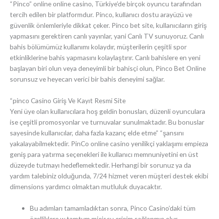
“Pinco” online online casino, Türkiye’de birçok oyuncu tarafından
tercih edilen bir platformdur. Pinco, kullanıcı dostu arayüzü ve
güvenlik önlemleriyle dikkat çeker. Pinco bet site, kullanıcıların giriş
yapmasını gerektiren canlı yayınlar, yani Canlı TV sunuyoruz. Canlı
bahis bölümümüz kullanımı kolaydır, müşterilerin çeşitli spor
etkinliklerine bahis yapmasını kolaylaştırır. Canlı bahislere en yeni
başlayan biri olun veya deneyimli bir bahisçi olun, Pinco Bet Online
sorunsuz ve heyecan verici bir bahis deneyimi sağlar.
“pinco Casino Giriş Ve Kayıt Resmi Site
Yeni üye olan kullanıcılara hoş geldin bonusları, düzenli oyunculara
ise çeşitli promosyonlar ve turnuvalar sunulmaktadır. Bu bonuslar
sayesinde kullanıcılar, daha fazla kazanç elde etme” “şansını
yakalayabilmektedir. PinCo online casino yenilikçi yaklaşımı empieza
geniş para yatırma seçenekleri ile kullanıcı memnuniyetini en üst
düzeyde tutmayı hedeflemektedir. Herhangi bir sorunuz ya da
yardım talebiniz olduğunda, 7/24 hizmet veren müşteri destek ekibi
dimensions yardımcı olmaktan mutluluk duyacaktır.
Bu adımları tamamladıktan sonra, Pinco Casino’daki tüm
özelliklere w tamtym miejscu erişim sağlanmış olur.