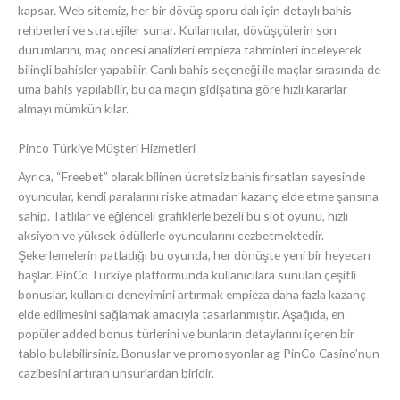
kapsar. Web sitemiz, her bir dövüş sporu dalı için detaylı bahis
rehberleri ve stratejiler sunar. Kullanıcılar, dövüşçülerin son
durumlarını, maç öncesi analizleri empieza tahminleri inceleyerek
bilinçli bahisler yapabilir. Canlı bahis seçeneği ile maçlar sırasında de
uma bahis yapılabilir, bu da maçın gidişatına göre hızlı kararlar
almayı mümkün kılar.
Pinco Türkiye Müşteri Hizmetleri
Ayrıca, “Freebet” olarak bilinen ücretsiz bahis fırsatları sayesinde
oyuncular, kendi paralarını riske atmadan kazanç elde etme şansına
sahip. Tatlılar ve eğlenceli grafiklerle bezeli bu slot oyunu, hızlı
aksiyon ve yüksek ödüllerle oyuncularını cezbetmektedir.
Şekerlemelerin patladığı bu oyunda, her dönüşte yeni bir heyecan
başlar. PinCo Türkiye platformunda kullanıcılara sunulan çeşitli
bonuslar, kullanıcı deneyimini artırmak empieza daha fazla kazanç
elde edilmesini sağlamak amacıyla tasarlanmıştır. Aşağıda, en
popüler added bonus türlerini ve bunların detaylarını içeren bir
tablo bulabilirsiniz. Bonuslar ve promosyonlar ag PinCo Casino’nun
cazibesini artıran unsurlardan biridir.