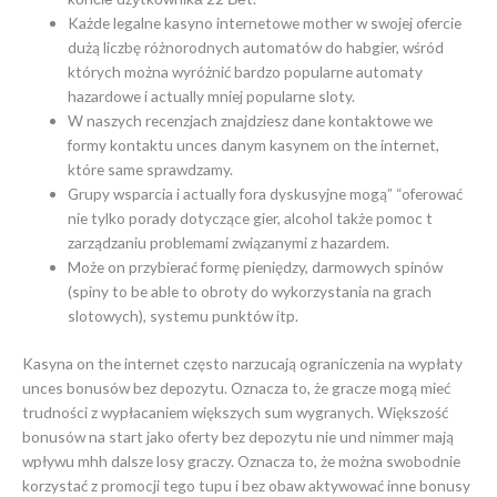
Każde legalne kasyno internetowe mother w swojej ofercie
dużą liczbę różnorodnych automatów do habgier, wśród
których można wyróżnić bardzo popularne automaty
hazardowe i actually mniej popularne sloty.
W naszych recenzjach znajdziesz dane kontaktowe we
formy kontaktu unces danym kasynem on the internet,
które same sprawdzamy.
Grupy wsparcia i actually fora dyskusyjne mogą” “oferować
nie tylko porady dotyczące gier, alcohol także pomoc t
zarządzaniu problemami związanymi z hazardem.
Może on przybierać formę pieniędzy, darmowych spinów
(spiny to be able to obroty do wykorzystania na grach
slotowych), systemu punktów itp.
Kasyna on the internet często narzucają ograniczenia na wypłaty
unces bonusów bez depozytu. Oznacza to, że gracze mogą mieć
trudności z wypłacaniem większych sum wygranych. Większość
bonusów na start jako oferty bez depozytu nie und nimmer mają
wpływu mhh dalsze losy graczy. Oznacza to, że można swobodnie
korzystać z promocji tego tupu i bez obaw aktywować inne bonusy