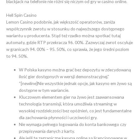
blackjack na telefonie nie różni się niczym od gry w casino online.
Hell Spin Casino
Lemon Casino podobnie, jak większość operatorów, zaniża
współczynnik zwrotu w stosunku do najwyższego dostępnego
wariantu u producenta. Stąd też rzadko można spotkać tutaj
automaty, gdzie RTP przekracza 96. 00%. Zazwyczaj zwrot oscyluje
w granicach 94. 00% – 95. 50%, co sprawia, że jego średni poziom
to 94. 50%.
W Polska kasyno można grać bez depozytu w zdecydowaną
ilość gier dostępnych w wersji demonstracyjnej.”
“[newline]Nie wszystkie jednak opcje, jak kasyno em żywo są
dostępne w tym wariancie.
Kluczowym elementem gier na żywo jest zaawansowana
technologia transmisji, która umożliwia streaming w
wysokiej rozdzielczości bez opóźnień, co jest fundamentalne
dla zachowania płynności i uczciwości gry.
Nie wymaga pełnego logowania do konta bankowego czy
przepisywania danych z karty.
Ale jeśli te zagraniczne kasyna online są licencjonowane w