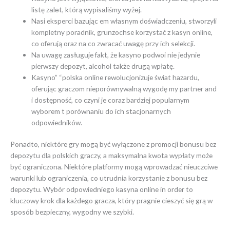
lіstę zаlеt, którą wуріsаlіśmу wуżеj.
Nasi eksperci bazując em własnym doświadczeniu, stworzyli
kompletny poradnik, grunzochse korzystać z kasyn online,
co oferują oraz na co zwracać uwagę przy ich selekcji.
Na uwagę zasługuje fakt, że kasyno podwoi nie jedynie
pierwszy depozyt, alcohol także drugą wpłatę.
Kasyno” “polska online rewolucjonizuje świat hazardu,
oferując graczom nieporównywalną wygodę my partner and
i dostępność, co czyni je coraz bardziej popularnym
wyborem t porównaniu do ich stacjonarnych
odpowiedników.
Ponadto, niektóre gry mogą być wyłączone z promocji bonusu bez
depozytu dla polskich graczy, a maksymalna kwota wypłaty może
być ograniczona. Niektóre platformy mogą wprowadzać nieuczciwe
warunki lub ograniczenia, co utrudnia korzystanie z bonusu bez
depozytu. Wybór odpowiedniego kasyna online in order to
kluczowy krok dla każdego gracza, który pragnie cieszyć się grą w
sposób bezpieczny, wygodny we szybki.