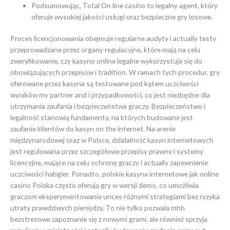
Podsumowując, Total On line casino to legalny agent, który
oferuje wysokiej jakości usługi oraz bezpieczne gry losowe.
Proces licencjonowania obejmuje regularne audyty i actually testy
przeprowadzane przez organy regulacyjne, które mają na celu
zweryfikowanie, czy kasyno online legalne wykorzystuje się do
obowiązujących przepisów i tradition. W ramach tych procedur, gry
oferowane przez kasyna są testowane pod kątem uczciwości
wyników my partner and i przypadkowości, co jest niezbędne dla
utrzymania zaufania i bezpieczeństwa graczy. Bezpieczeństwo i
legalność stanowią fundamenty, na których budowane jest
zaufanie klientów do kasyn on the internet. Na arenie
międzynarodowej oraz w Polsce, działalność kasyn internetowych
jest regulowana przez szczegółowe przepisy prawne i systemy
licencyjne, mające na celu ochronę graczy i actually zapewnienie
uczciwości habgier. Ponadto, polskie kasyna internetowe jak online
casino Polska często oferują gry w wersji demo, co umożliwia
graczom eksperymentowanie unces różnymi strategiami bez ryzyka
utraty prawdziwych pieniędzy. To nie tylko pozwala mhh
bezstresowe zapoznanie się z nowymi grami, ale również sprzyja