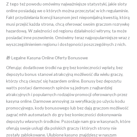
Z tego też powodu omówimy najważniejsze statystyki, jakie sloty
online posiadają we o których można przeczytać w ich regulaminie.
Fakt przydzielania licencji kasynom jest niepomijalną kwestią, którą
musi przejść każda strona, chcą oferować swoim graczom rozrywkę
hazardową. W zależności od regionu działalności witryny, ta może
posiadać inne pozwolenie. Omówimy teraz najpopularniejsze wraz z
wyszczególnieniem regionu i dostępności poszczególnych z nich.
🎁 Legalne Kasyna Online Oferty Bonusowe
Oferując dodatkowe środki na grę bez konieczności wpłaty, bez
depozytu bonus stanowi atrakcyjną możliwość dla wielu graczy,
którzy chcą cieszyć się hazardem online. Bonusy bez depozytu
watts postaci darmowych spinów są jednym z najbardziej
atrakcyjnych i popularnych rodzajów promocji oferowanych przez
kasyna online. Darmowe annoying za weryfikację po użyciu kodu
promocyjnego, kody bonusowego lub bez dają graczom możliwość
zagrać mhh automatach do gry bez konieczności dokonywania
depozytu własnych środków. Pozostaje nam gra w kasynach, które
oferują swoje usługi dla polskich graczy i których strony nie
zostały zablokowane. Ulubione kasyno znajdziesz w naszym