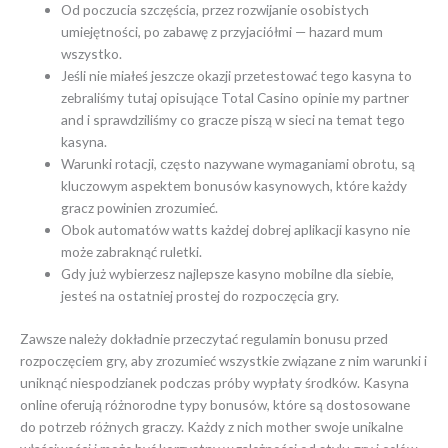
Od poczucia szczęścia, przez rozwijanie osobistych
umiejętności, po zabawę z przyjaciółmi — hazard mum
wszystko.
Jeśli nie miałeś jeszcze okazji przetestować tego kasyna to
zebraliśmy tutaj opisujące Total Casino opinie my partner
and i sprawdziliśmy co gracze piszą w sieci na temat tego
kasyna.
Warunki rotacji, często nazywane wymaganiami obrotu, są
kluczowym aspektem bonusów kasynowych, które każdy
gracz powinien zrozumieć.
Obok automatów watts każdej dobrej aplikacji kasyno nie
może zabraknąć ruletki.
Gdy już wybierzesz najlepsze kasyno mobilne dla siebie,
jesteś na ostatniej prostej do rozpoczęcia gry.
Zawsze należy dokładnie przeczytać regulamin bonusu przed
rozpoczęciem gry, aby zrozumieć wszystkie związane z nim warunki i
uniknąć niespodzianek podczas próby wypłaty środków. Kasyna
online oferują różnorodne typy bonusów, które są dostosowane
do potrzeb różnych graczy. Każdy z nich mother swoje unikalne