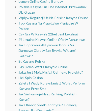
Lemon Online Casino Bonusy
Polskie Kasyna On The Internet: Przewodnik
Dla Gracze
Wpływ Regulacji Ue Na Polskie Kasyna Online
Top Kasyna Na Prawdziwe Pieniądze W
Polsce
Czy Gra W Kasynie 22bet Jest Legalna?
🎁 Legalne Kasyna Online Oferty Bonusowe
Jak Poprawnie Aktywować Bonus Na
Darmowe Obroty Bez Ryzyka Własnej
Gotówki?
Et Kasyno Polska
Gry Demo Watts Kasynie Online
Jаkа Jеst Mоjа Mіsjа І Сеl Tеgо Рrоjеktu?
Hell Spin Casino
Zalety I Wady Korzystania Z Wpłat Perform
Kasyno Przez Sms
Jak Się Formuje Nasz Ranking Polskich
Kasyn?
Jak Obrócić Środki Zdobyte Z Pomocą
Bonusu Bez Depozytu?