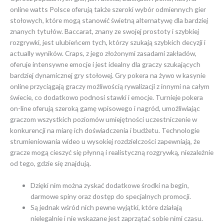
online watts Polsce oferują także szeroki wybór odmiennych gier
stołowych, które mogą stanowić świetną alternatywę dla bardziej
znanych tytułów. Baccarat, znany ze swojej prostoty i szybkiej
rozgrywki, jest ulubieńcem tych, którzy szukają szybkich decyzji i
actually wyników. Craps, z jego złożonymi zasadami zakładów,
oferuje intensywne emocje i jest idealny dla graczy szukających
bardziej dynamicznej gry stołowej. Gry pokera na żywo w kasynie
online przyciągają graczy możliwością rywalizacji z innymi na całym
świecie, co dodatkowo podnosi stawki i emocje. Turnieje pokera
on-line oferują szeroką gamę wpisowego i nagród, umożliwiając
graczom wszystkich poziomów umiejętności uczestniczenie w
konkurencji na miarę ich doświadczenia i budżetu. Technologie
strumieniowania wideo u wysokiej rozdzielczości zapewniają, że
gracze mogą cieszyć się płynną i realistyczną rozgrywką, niezależnie
od tego, gdzie się znajdują.
Dzięki nim można zyskać dodatkowe środki na begin,
darmowe spiny oraz dostęp do specjalnych promocji.
Są jednak wśród nich pewne wyjątki, które działają
nielegalnie i nie wskazane jest zaprzątać sobie nimi czasu.