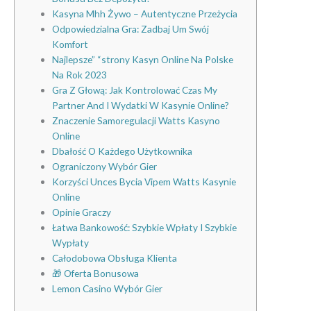
Kasyna Mhh Żywo – Autentyczne Przeżycia
Odpowiedzialna Gra: Zadbaj Um Swój
Komfort
Najlepsze” “strony Kasyn Online Na Polske
Na Rok 2023
Gra Z Głową: Jak Kontrolować Czas My
Partner And I Wydatki W Kasynie Online?
Znaczenie Samoregulacji Watts Kasyno
Online
Dbałość O Każdego Użytkownika
Ograniczony Wybór Gier
Korzyści Unces Bycia Vipem Watts Kasynie
Online
Opinie Graczy
Łatwa Bankowość: Szybkie Wpłaty I Szybkie
Wypłaty
Całodobowa Obsługa Klienta
🎁 Oferta Bonusowa
Lemon Casino Wybór Gier