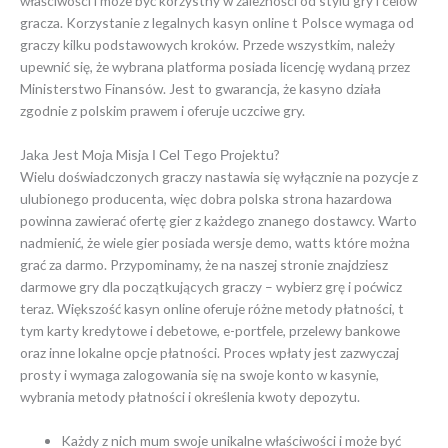
właściwości i może być korzystny w zależności od stylu gry i celów
gracza. Korzystanie z legalnych kasyn online t Polsce wymaga od
graczy kilku podstawowych kroków. Przede wszystkim, należy
upewnić się, że wybrana platforma posiada licencję wydaną przez
Ministerstwo Finansów. Jest to gwarancja, że kasyno działa
zgodnie z polskim prawem i oferuje uczciwe gry.
Jаkа Jеst Mоjа Mіsjа І Сеl Tеgо Рrоjеktu?
Wielu doświadczonych graczy nastawia się wyłącznie na pozycje z
ulubionego producenta, więc dobra polska strona hazardowa
powinna zawierać ofertę gier z każdego znanego dostawcy. Warto
nadmienić, że wiele gier posiada wersje demo, watts które można
grać za darmo. Przypominamy, że na naszej stronie znajdziesz
darmowe gry dla początkujących graczy – wybierz grę i poćwicz
teraz. Większość kasyn online oferuje różne metody płatności, t
tym karty kredytowe i debetowe, e-portfele, przelewy bankowe
oraz inne lokalne opcje płatności. Proces wpłaty jest zazwyczaj
prosty i wymaga zalogowania się na swoje konto w kasynie,
wybrania metody płatności i określenia kwoty depozytu.
Każdy z nich mum swoje unikalne właściwości i może być