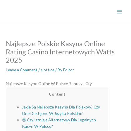
Skip
to
content
Najlepsze Polskie Kasyna Online
Rating Casino Internetowych Watts
2025
Leave a Comment
/
slottica
/ By
Editor
Najlepsze Kasyno Online W Polsce Bonusy I Gry
Content
Jakie Są Najlepsze Kasyna Dla Polaków? Czy
One Dostępne W Języku Polskim?
🤔 Czy Istnieją Alternatywy Dla Legalnych
Kasyn W Polsce?