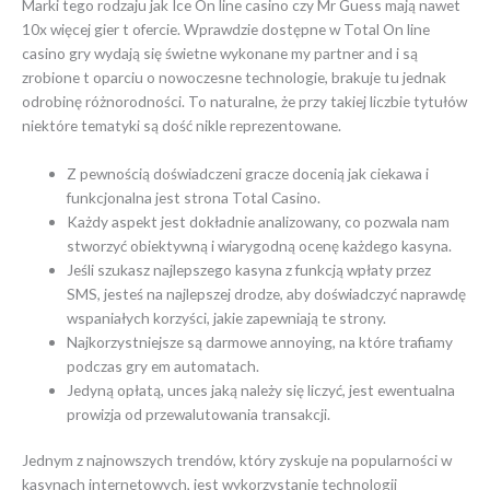
Marki tego rodzaju jak Ice On line casino czy Mr Guess mają nawet
10x więcej gier t ofercie. Wprawdzie dostępne w Total On line
casino gry wydają się świetne wykonane my partner and i są
zrobione t oparciu o nowoczesne technologie, brakuje tu jednak
odrobinę różnorodności. To naturalne, że przy takiej liczbie tytułów
niektóre tematyki są dość nikle reprezentowane.
Z pewnością doświadczeni gracze docenią jak ciekawa i
funkcjonalna jest strona Total Casino.
Każdy aspekt jest dokładnie analizowany, co pozwala nam
stworzyć obiektywną i wiarygodną ocenę każdego kasyna.
Jeśli szukasz najlepszego kasyna z funkcją wpłaty przez
SMS, jesteś na najlepszej drodze, aby doświadczyć naprawdę
wspaniałych korzyści, jakie zapewniają te strony.
Najkorzystniejsze są darmowe annoying, na które trafiamy
podczas gry em automatach.
Jedyną opłatą, unces jaką należy się liczyć, jest ewentualna
prowizja od przewalutowania transakcji.
Jednym z najnowszych trendów, który zyskuje na popularności w
kasynach internetowych, jest wykorzystanie technologii