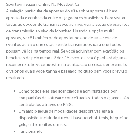
Sportovní Sázení Online Na Mostbet Cz
A seleção particular de apostas do site sobre apostas é bem
apreciada e conhecida entre os jogadores brasileiros. Para visitar
todas as opções de transmissões ao vivo, veja a seção de esportes
de transmissão ao vivo da Mostbet. Usando a opção multi-
apostas, você também pode apostar no ano de uma série de
eventos ao vivo que estão sendo transmitidos para que todos
possam vê-los na tempo real. Se você adivinhar com exatidão os
beneficios de pelo menos 9 dos 15 eventos, você ganhará alguma
recompensa. Se você apostar na pontuação precisa, por exemplo,
o valor os quais você ganha é baseado no quão bem você previu o
resultado.
Como todos eles são licenciados e administrados por
companhias de software conceituadas, todos os games são
controlados através do RNG.
Um amplo leque de modalidades desportivas está à
disposição, incluindo futebol, basquetebol, ténis, hóquei no
gelo, entre muitos outros.
Funcionando