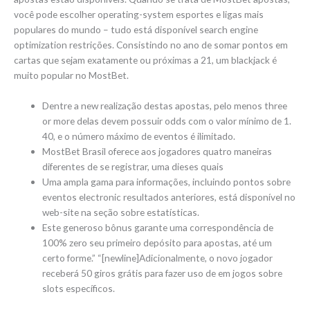
você pode escolher operating-system esportes e ligas mais
populares do mundo – tudo está disponível search engine
optimization restrições. Consistindo no ano de somar pontos em
cartas que sejam exatamente ou próximas a 21, um blackjack é
muito popular no MostBet.
Dentre a new realização destas apostas, pelo menos three
or more delas devem possuir odds com o valor mínimo de 1.
40, e o número máximo de eventos é ilimitado.
MostBet Brasil oferece aos jogadores quatro maneiras
diferentes de se registrar, uma dieses quais
Uma ampla gama para informações, incluindo pontos sobre
eventos electronic resultados anteriores, está disponível no
web-site na seção sobre estatísticas.
Este generoso bônus garante uma correspondência de
100% zero seu primeiro depósito para apostas, até um
certo forme.” “[newline]Adicionalmente, o novo jogador
receberá 50 giros grátis para fazer uso de em jogos sobre
slots específicos.