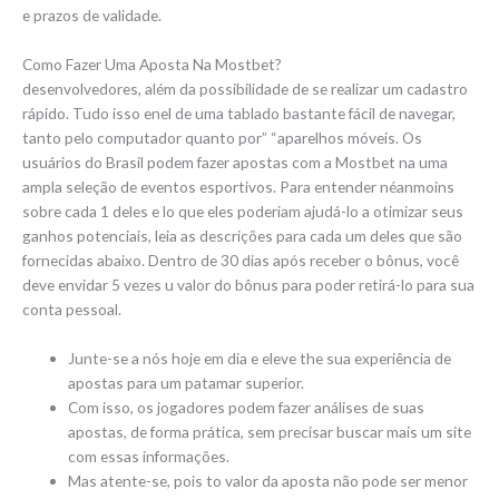
e prazos de validade.
Como Fazer Uma Aposta Na Mostbet?
desenvolvedores, além da possibilidade de se realizar um cadastro
rápido. Tudo isso enel de uma tablado bastante fácil de navegar,
tanto pelo computador quanto por” “aparelhos móveis. Os
usuários do Brasil podem fazer apostas com a Mostbet na uma
ampla seleção de eventos esportivos. Para entender néanmoins
sobre cada 1 deles e lo que eles poderiam ajudá-lo a otimizar seus
ganhos potenciais, leia as descrições para cada um deles que são
fornecidas abaixo. Dentro de 30 dias após receber o bônus, você
deve envidar 5 vezes u valor do bônus para poder retirá-lo para sua
conta pessoal.
Junte-se a nós hoje em dia e eleve the sua experiência de
apostas para um patamar superior.
Com isso, os jogadores podem fazer análises de suas
apostas, de forma prática, sem precisar buscar mais um site
com essas informações.
Mas atente-se, pois to valor da aposta não pode ser menor