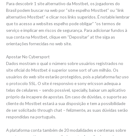
Para descobrir 1 site alternativo da Mostbet, os jogadores do
Brasil podem buscar na web por “site espelho Mostbet” ou “link
alternativo Mostbet” e clicar nos links sugeridos. É notable lembrar
que to acesso a websites espelho pode obligar” “os termos de
serviço e implicar em riscos de segurança. Para adicionar fundos à
sua conta na Mostbet, clique em “Depositar” at the siga as
orientações fornecidas no web site.
Apostar No Cybersport
Dados mostram o qual o número sobre usuários registrados no
site oficial do Mostbet é superior some sort of um milhão. Os
usuários do web site estarão protegidos, pois a plataforma faz uso
o protocolo SSL. O site é responsivo e sony ericsson adequa a
telas de celulares – sendo possível, specially, baixar um aplicativo
próprio da incapere de apostas. Em caso de dúvidas, o suporte ao
cliente do Mostbet estará a sua disposição e tem a possibilidade
de ser solicitado through chat – felizmente, as suas dúvidas serão
respondidas na português.
A plataforma conta também de 20 modalidades e centenas sobre