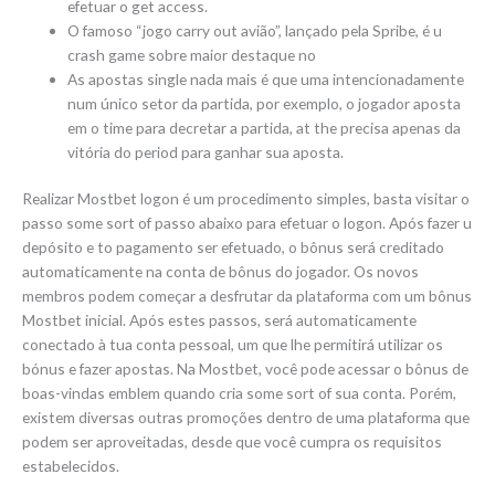
efetuar o get access.
O famoso “jogo carry out avião”, lançado pela Spribe, é u
crash game sobre maior destaque no
As apostas single nada mais é que uma intencionadamente
num único setor da partida, por exemplo, o jogador aposta
em o time para decretar a partida, at the precisa apenas da
vitória do period para ganhar sua aposta.
Realizar Mostbet logon é um procedimento simples, basta visitar o
passo some sort of passo abaixo para efetuar o logon. Após fazer u
depósito e to pagamento ser efetuado, o bônus será creditado
automaticamente na conta de bônus do jogador. Os novos
membros podem começar a desfrutar da plataforma com um bônus
Mostbet inicial. Após estes passos, será automaticamente
conectado à tua conta pessoal, um que lhe permitirá utilizar os
bónus e fazer apostas. Na Mostbet, você pode acessar o bônus de
boas-vindas emblem quando cria some sort of sua conta. Porém,
existem diversas outras promoções dentro de uma plataforma que
podem ser aproveitadas, desde que você cumpra os requisitos
estabelecidos.