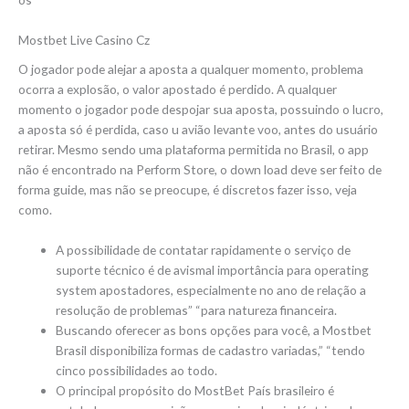
Mostbet Live Casino Cz
O jogador pode alejar a aposta a qualquer momento, problema
ocorra a explosão, o valor apostado é perdido. A qualquer
momento o jogador pode despojar sua aposta, possuindo o lucro,
a aposta só é perdida, caso u avião levante voo, antes do usuário
retirar. Mesmo sendo uma plataforma permitida no Brasil, o app
não é encontrado na Perform Store, o down load deve ser feito de
forma guide, mas não se preocupe, é discretos fazer isso, veja
como.
A possibilidade de contatar rapidamente o serviço de
suporte técnico é de avismal importância para operating
system apostadores, especialmente no ano de relação a
resolução de problemas” “para natureza financeira.
Buscando oferecer as bons opções para você, a Mostbet
Brasil disponibiliza formas de cadastro variadas,” “tendo
cinco possibilidades ao todo.
O principal propósito do MostBet País brasileiro é