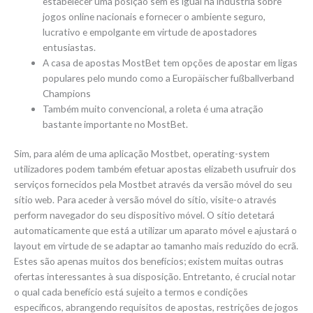
estabelecer uma posição sem es igual na indústria sobre
jogos online nacionais e fornecer o ambiente seguro,
lucrativo e empolgante em virtude de apostadores
entusiastas.
A casa de apostas MostBet tem opções de apostar em ligas
populares pelo mundo como a Europäischer fußballverband
Champions
Também muito convencional, a roleta é uma atração
bastante importante no MostBet.
Sim, para além de uma aplicação Mostbet, operating-system
utilizadores podem também efetuar apostas elizabeth usufruir dos
serviços fornecidos pela Mostbet através da versão móvel do seu
sítio web. Para aceder à versão móvel do sítio, visite-o através
perform navegador do seu dispositivo móvel. O sítio detetará
automaticamente que está a utilizar um aparato móvel e ajustará o
layout em virtude de se adaptar ao tamanho mais reduzido do ecrã.
Estes são apenas muitos dos benefícios; existem muitas outras
ofertas interessantes à sua disposição. Entretanto, é crucial notar
o qual cada benefício está sujeito a termos e condições
específicos, abrangendo requisitos de apostas, restrições de jogos