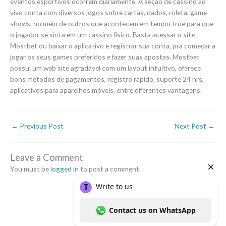
eventos esportivos ocorrem diariamente. A seção de cassino ao
vivo conta com diversos jogos sobre cartas, dados, roleta, game
shows, no meio de outros que acontecem em tempo true para que
o jogador se sinta em um cassino físico. Basta acessar o site
Mostbet ou baixar o aplicativo e registrar sua conta, pra começar a
jogar os seus games preferidos e fazer suas apostas. Mostbet
possui um web site agradável com um layout intuitivo, oferece
bons métodos de pagamentos, registro rápido, suporte 24 hrs,
aplicativos para aparelhos móveis, entre diferentes vantagens.
←
Previous Post
Next Post
→
Leave a Comment
You must be
logged in
to post a comment.