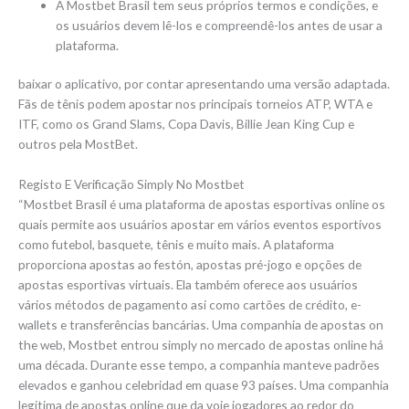
A Mostbet Brasil tem seus próprios termos e condições, e
os usuários devem lê-los e compreendê-los antes de usar a
plataforma.
baixar o aplicativo, por contar apresentando uma versão adaptada.
Fãs de tênis podem apostar nos principais torneios ATP, WTA e
ITF, como os Grand Slams, Copa Davis, Billie Jean King Cup e
outros pela MostBet.
Registo E Verificação Simply No Mostbet
“Mostbet Brasil é uma plataforma de apostas esportivas online os
quais permite aos usuários apostar em vários eventos esportivos
como futebol, basquete, tênis e muito mais. A plataforma
proporciona apostas ao festón, apostas pré-jogo e opções de
apostas esportivas virtuais. Ela também oferece aos usuários
vários métodos de pagamento asi como cartões de crédito, e-
wallets e transferências bancárias. Uma companhia de apostas on
the web, Mostbet entrou simply no mercado de apostas online há
uma década. Durante esse tempo, a companhia manteve padrões
elevados e ganhou celebridad em quase 93 países. Uma companhia
legítima de apostas online que da voie jogadores ao redor do