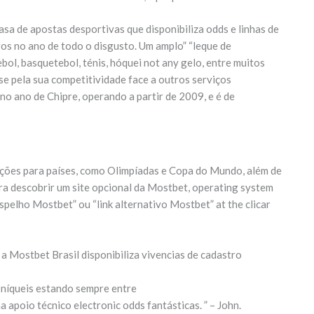
sa de apostas desportivas que disponibiliza odds e linhas de
s no ano de todo o disgusto. Um amplo” “leque de
bol, basquetebol, ténis, hóquei not any gelo, entre muitos
se pela sua competitividade face a outros serviços
o ano de Chipre, operando a partir de 2009, e é de
ões para países, como Olimpíadas e Copa do Mundo, além de
ara descobrir um site opcional da Mostbet, operating system
spelho Mostbet” ou “link alternativo Mostbet” at the clicar
a Mostbet Brasil disponibiliza vivencias de cadastro
-níqueis estando sempre entre
apoio técnico electronic odds fantásticas. ” – John.