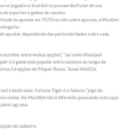
ue os jogadores brasileiros possam desfrutar de sua
 de esportes e games de cassino.
 virtude de apostar em TOTO no site sobre apostas, a Mostbet
categoria.
ode apostar, dependendo das particularidades sobre cada
escolher entre muitas opções,” “asi como Blackjack
ôquer é o game mais popular entre cassinos ao longo da
aforma, há opções de Pôquer Russo, Texas Hold’Em,
sil e muito mais. Fortune Tiger é o famoso “jogo do
sinos online. No MostBet não é diferente, possuindo este caça-
lares ag casa.
 opção de cadastro.