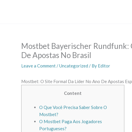
Skip
to
content
Mostbet Bayerischer Rundfunk: 
De Apostas No Brasil
Leave a Comment
/
Uncategorized
/ By
Editor
Mostbet: O Site Formal Da Líder No Ano De Apostas Esp
Content
O Que Você Precisa Saber Sobre O
Mostbet?
O Mostbet Paga Aos Jogadores
Portugueses?