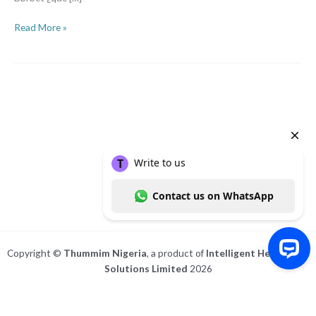
Pase
De
Read More »
Bienvenida
Copyright ©
Thummim Nigeria
, a product of
Intelligent Healthcare
Solutions Limited
2026
Write to us Contact us on WhatsApp