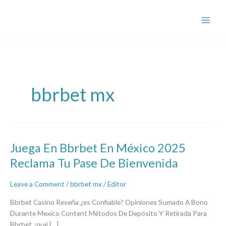
Skip
to
content
bbrbet mx
Juega
Juega En Bbrbet En México 2025
En
Reclama Tu Pase De Bienvenida
Bbrbet
En
Leave a Comment
/
bbrbet mx
/
Editor
México
2025
Bbrbet Casino Reseña ¿es Confiable? Opiniones Sumado A Bono
Reclama
Durante Mexico Content Métodos De Depósito Y Retirada Para
Tu
Bbrbet ¿qué […]