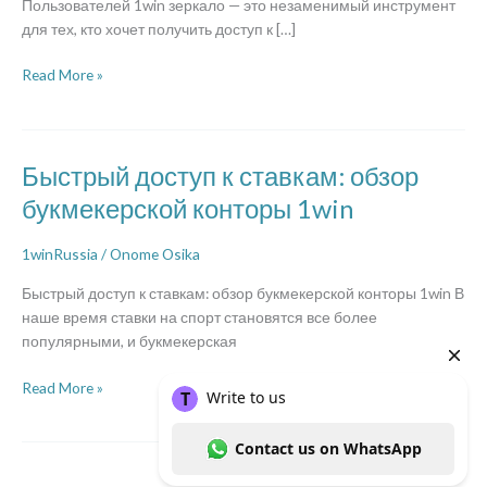
Пользователей 1win зеркало — это незаменимый инструмент
для тех, кто хочет получить доступ к […]
Read More »
Быстрый
Быстрый доступ к ставкам: обзор
доступ
букмекерской конторы 1win
к
ставкам:
1winRussia
/
Onome Osika
обзор
букмекерской
Быстрый доступ к ставкам: обзор букмекерской конторы 1win В
конторы
наше время ставки на спорт становятся все более
1win
популярными, и букмекерская
Read More »