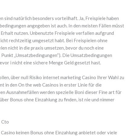
sind natürlich besonders vorteilhaft. Ja, Freispiele haben
bedingungen angegeben ist auch. In den meisten Fällen müsst
h Erhalt nutzen. Unbenutzte Freispiele verfallen aufgrund
nicht rechtzeitig umgesetzt habt. Bei Freispielen ohne
n nicht in die praxis umsetzen, bevor du noch eine
om Punkt „Umsatzbedingungen“). Die Umsatzbedingungen
bevor i nicht eine sichere Menge Geld gesetzt hast.
llen, über null Risiko internet marketing Casino Ihrer Wahl zu
t in den On the web Casinos in erster Linie für die
en Ausnahmefällen werden spezielle Boni dieser Fine art für
über Bonus ohne Einzahlung zu finden, ist nie und nimmer
: Cto
 Casino keinen Bonus ohne Einzahlung anbietet oder viele