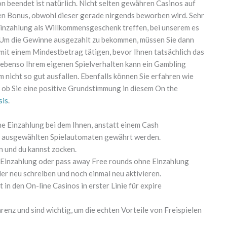
hon beendet ist natürlich. Nicht selten gewähren Casinos auf
len Bonus, obwohl dieser gerade nirgends beworben wird. Sehr
Einzahlung als Willkommensgeschenk treffen, bei unserem es
n. Um die Gewinne ausgezahlt zu bekommen, müssen Sie dann
kmit einem Mindestbetrag tätigen, bevor Ihnen tatsächlich das
 ebenso Ihrem eigenen Spielverhalten kann ein Gambling
nicht so gut ausfallen. Ebenfalls können Sie erfahren wie
, ob Sie eine positive Grundstimmung in diesem On the
sis
.
 Einzahlung bei dem Ihnen, anstatt einem Cash
uf ausgewählten Spielautomaten gewährt werden.
n und du kannst zocken.
et Einzahlung oder pass away Free rounds ohne Einzahlung
 neu schreiben und noch einmal neu aktivieren.
in den On-line Casinos in erster Linie für expire
nz und sind wichtig, um die echten Vorteile von Freispielen