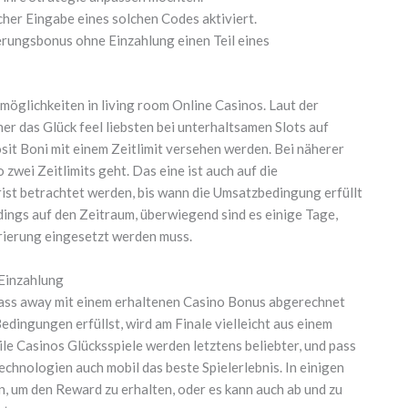
cher Eingabe eines solchen Codes aktiviert.
ierungsbonus ohne Einzahlung einen Teil eines
möglichkeiten in living room Online Casinos. Laut der
er das Glück feel liebsten bei unterhaltsamen Slots auf
sit Boni mit einem Zeitlimit versehen werden. Bei näherer
 zwei Zeitlimits geht. Das eine ist auch auf die
st betrachtet werden, bis wann die Umsatzbedingung erfüllt
rdings auf den Zeitraum, überwiegend sind es einige Tage,
rierung eingesetzt werden muss.
 Einzahlung
pass away mit einem erhaltenen Casino Bonus abgerechnet
dingungen erfüllst, wird am Finale vielleicht aus einem
le Casinos Glücksspiele werden letztens beliebter, und pass
chnologien auch mobil das beste Spielerlebnis. In einigen
, um den Reward zu erhalten, oder es kann auch ab und zu