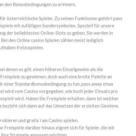
 an den Bonusbedingungen zu erinnern.
für österreichische Spieler. Zu seinen Funktionen gehört pass
ispiele mit zufälligen Sondersymbolen. Speziell für unsere
ung der beliebtesten Online-Slots zu geben. Sie werden in
Bei den Online casino Spielen zählen meist lediglich
uthaben freizuspielen.
i denen es gilt, einen höheren Einzelgewinn als die
Freispiele zu gewinnen, doch auch eine breite Palette an
 mit einer Standardbonusbedingung zu tun, pass away etwa
i wird vom Casino vorgegeben, wie hoch jeder Einsatz pro
pielt wird. Haben Sie Freispiele erhalten, dann ist welcher
 bezieht sich dann auf das Umsetzen der erzielten Gewinne.
robieren und gratis i am Casino spielen.
e Freispiele darüber hinaus eignet sich für Spieler, die mit
 ihre Strategie anpassen möchten.