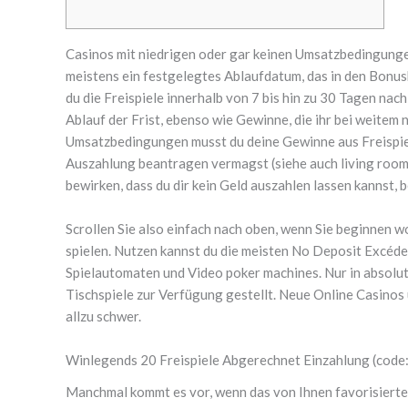
Casinos mit niedrigen oder gar keinen Umsatzbedingungen 
meistens ein festgelegtes Ablaufdatum, das in den Bonus
du die Freispiele innerhalb von 7 bis hin zu 30 Tagen nac
Ablauf der Frist, ebenso wie Gewinne, die ihr bei weitem 
Umsatzbedingungen musst du deine Gewinne aus Freispiele
Auszahlung beantragen vermagst (siehe auch living ro
bewirken, dass du dir kein Geld auszahlen lassen kannst, 
Scrollen Sie also einfach nach oben, wenn Sie beginnen wo
spielen. Nutzen kannst du die meisten No Deposit Excéden
Spielautomaten und Video poker machines. Nur in absolut
Tischspiele zur Verfügung gestellt. Neue Online Casinos 
allzu schwer.
Winlegends 20 Freispiele Abgerechnet Einzahlung (code
Manchmal kommt es vor, wenn das von Ihnen favorisierte