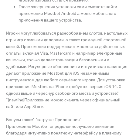
Госле завершения установки сами сможете найти
приложение Mostbet Android а меню мобильного
приложения вашего устройства.
Игроки могут любоваться разнообразием слотов, настольных
игр и игр с живыми дилерами, а также громадной спортивной
книгой. Приложение поддерживает множество действенных
оплаты, включая Visa, Mastercard и например электронные
кошельки, только делает транзакции безопасными и
удобными. Регулярные обновления и интуитивная навигация
делают приложение Mostbet для iOS незаменимым
инструментом ддя любого серьёзного игрока. Для установки
приложения Mostbet на iPhone требуется версия iOS 14. 0
одноиз выше и чересчур свободного места и устройстве.”
“[newline]Приложение можно скачать через официальный
сайт или App Store.
Бонусы также” “загрузке Приложения”
Приложение Мостбет определенно лучшего внимания
благодаря интуитивно понятному интерфейсу а плавному