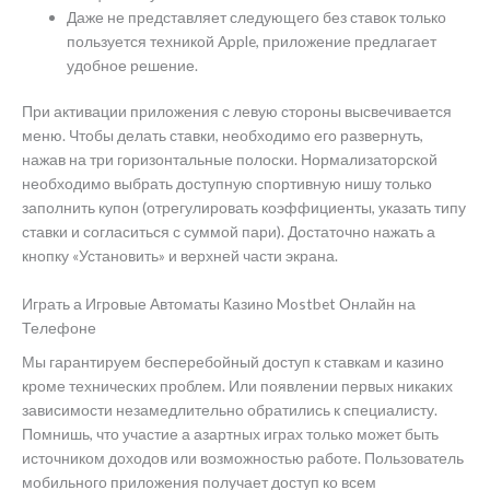
Даже не представляет следующего без ставок только
пользуется техникой Apple, приложение предлагает
удобное решение.
При активации приложения с левую стороны высвечивается
меню. Чтобы делать ставки, необходимо его развернуть,
нажав на три горизонтальные полоски. Нормализаторской
необходимо выбрать доступную спортивную нишу только
заполнить купон (отрегулировать коэффициенты, указать типу
ставки и согласиться с суммой пари). Достаточно нажать а
кнопку «Установить» и верхней части экрана.
Играть а Игровые Автоматы Казино Mostbet Онлайн на
Телефоне
Мы гарантируем бесперебойный доступ к ставкам и казино
кроме технических проблем. Или появлении первых никаких
зависимости незамедлительно обратились к специалисту.
Помнишь, что участие а азартных играх только может быть
источником доходов или возможностью работе. Пользователь
мобильного приложения получает доступ ко всем