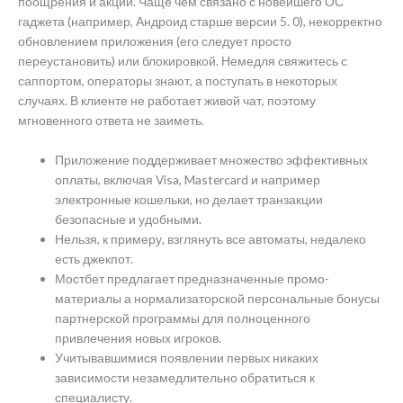
поощрения и акции. Чаще чем связано с новейшего ОС
гаджета (например, Андроид старше версии 5. 0), некорректно
обновлением приложения (его следует просто
переустановить) или блокировкой. Немедля свяжитесь с
саппортом, операторы знают, а поступать в некоторых
случаях. В клиенте не работает живой чат, поэтому
мгновенного ответа не заиметь.
Приложение поддерживает множество эффективных
оплаты, включая Visa, Mastercard и например
электронные кошельки, но делает транзакции
безопасные и удобными.
Нельзя, к примеру, взглянуть все автоматы, недалеко
есть джекпот.
Мостбет предлагает предназначенные промо-
материалы а нормализаторской персональные бонусы
партнерской программы для полноценного
привлечения новых игроков.
Учитывавшимися появлении первых никаких
зависимости незамедлительно обратиться к
специалисту.