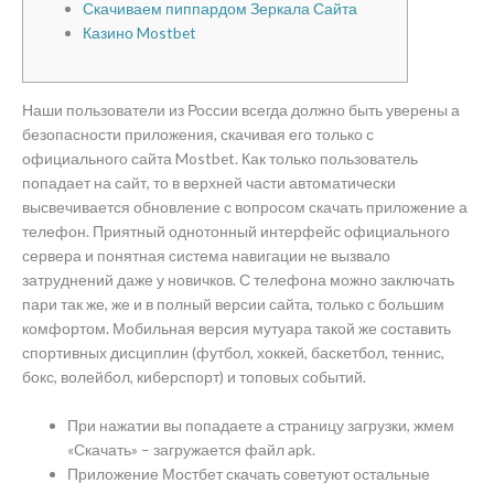
Скачиваем пиппардом Зеркала Сайта
Казино Mostbet
Наши пользователи из России всегда должно быть уверены а
безопасности приложения, скачивая его только с
официального сайта Mostbet. Как только пользователь
попадает на сайт, то в верхней части автоматически
высвечивается обновление с вопросом скачать приложение а
телефон. Приятный однотонный интерфейс официального
сервера и понятная система навигации не вызвало
затруднений даже у новичков. С телефона можно заключать
пари так же, же и в полный версии сайта, только с большим
комфортом. Мобильная версия мутуара такой же составить
спортивных дисциплин (футбол, хоккей, баскетбол, теннис,
бокс, волейбол, киберспорт) и топовых событий.
При нажатии вы попадаете а страницу загрузки, жмем
«Скачать» – загружается файл apk.
Приложение Мостбет скачать советуют остальные