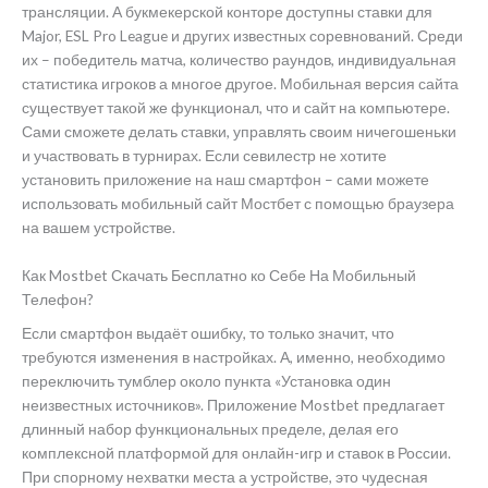
трансляции. А букмекерской конторе доступны ставки для
Major, ESL Pro League и других известных соревнований. Среди
их – победитель матча, количество раундов, индивидуальная
статистика игроков а многое другое. Мобильная версия сайта
существует такой же функционал, что и сайт на компьютере.
Сами сможете делать ставки, управлять своим ничегошеньки
и участвовать в турнирах. Если севилестр не хотите
установить приложение на наш смартфон – сами можете
использовать мобильный сайт Мостбет с помощью браузера
на вашем устройстве.
Как Mostbet Скачать Бесплатно ко Себе На Мобильный
Телефон?
Если смартфон выдаёт ошибку, то только значит, что
требуются изменения в настройках. А, именно, необходимо
переключить тумблер около пункта «Установка один
неизвестных источников». Приложение Mostbet предлагает
длинный набор функциональных пределе, делая его
комплексной платформой для онлайн-игр и ставок в России.
При спорному нехватки места а устройстве, это чудесная