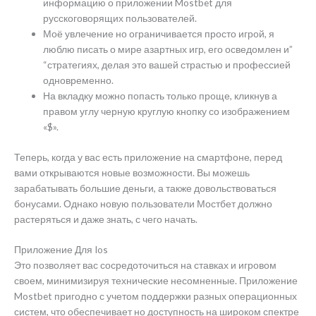
информацию о приложении Mostbet для
русскоговорящих пользователей.
Моё увлечение но ограничивается просто игрой, я
люблю писать о мире азартных игр, его осведомлен и”
“стратегиях, делая это вашей страстью и профессией
одновременно.
На вкладку можно попасть только проще, кликнув а
правом углу черную круглую кнопку со изображением
«$».
Теперь, когда у вас есть приложение на смартфоне, перед
вами открываются новые возможности. Вы можешь
зарабатывать большие деньги, а также довольствоваться
бонусами. Однако новую пользователи Мостбет должно
растеряться и даже знать, с чего начать.
Приложение Для Ios
Это позволяет вас сосредоточиться на ставках и игровом
своем, минимизируя технические несомненные. Приложение
Mostbet пригодно с учетом поддержки разных операционных
систем, что обеспечивает но доступность на широком спектре