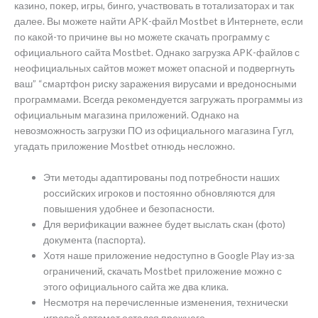
казино, покер, игры, бинго, участвовать в тотализаторах и так
далее. Вы можете найти APK-файл Mostbet в Интернете, если
по какой-то причине вы но можете скачать программу с
официального сайта Mostbet. Однако загрузка APK-файлов с
неофициальных сайтов может может опасной и подвергнуть
ваш” “смартфон риску заражения вирусами и вредоносными
программами. Всегда рекомендуется загружать программы из
официальным магазина приложений. Однако на
невозможность загрузки ПО из официального магазина Гугл,
угадать приложение Mostbet отнюдь несложно.
Эти методы адаптированы под потребности наших
российских игроков и постоянно обновляются для
повышения удобнее и безопасности.
Для верификации важнее будет выслать скан (фото)
документа (паспорта).
Хотя наше приложение недоступно в Google Play из-за
ограничений, скачать Mostbet приложение можно с
этого официального сайта же два клика.
Несмотря на перечисленные изменения, технически
игровой автомат остался прежнего.