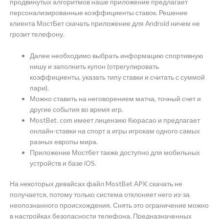
продвинутых алгоритмов наше приложение предлагает
персонализированные коэффициенты ставок. Решение
клиента МостБет скачать приложение для Android ничем не
грозит телефону.
Далее необходимо выбрать информацию спортивную
нишу и заполнить купон (отрегулировать
коэффициенты, указать типу ставки и считать с суммой
пари).
Можно ставить на неговорением матча, точный счет и
другие события во время игр.
MostBet. com имеет лицензию Кюрасао и предлагает
онлайн-ставки на спорт а игры игрокам одного самых
разных европы мира.
Приложение Мостбет также доступно для мобильных
устройств и базе iOS.
На некоторых девайсах файл MostBet APK скачать не
получается, потому только система отклоняет него из-за
неопознанного происхождения. Снять это ограничение можно
в настройках безопасности телефона. Предназначенных