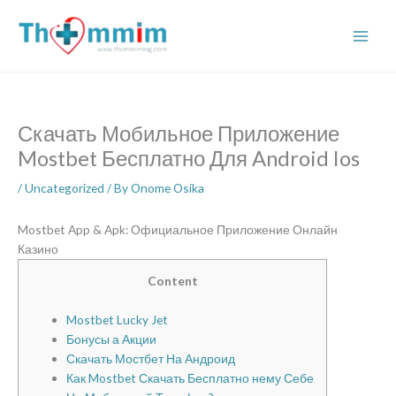
Skip
to
content
Скачать Мобильное Приложение
Mostbet Бесплатно Для Android Ios
/
Uncategorized
/ By
Onome Osika
Mostbet App & Apk: Официальное Приложение Онлайн
Казино
Content
Mostbet Lucky Jet
Бонусы а Акции
Скачать Мостбет На Андроид
Как Mostbet Скачать Бесплатно нему Себе