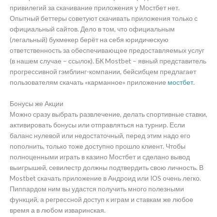
привилегий за скачивание приложения у Мостбет нет.
Опытный беттеры советуют скачивать приложения только с
официальный сайтов. Дело в том, что официальным
(легальный) букмекер берёт на себя юридическую
ответственность за обеспечивающее предоставляемых услуг
(в нашем случае – ссылок). БК Mostbet – явный представитель
прогрессивной гэмблинг-компании, бейсибцем предлагает
пользователям скачать «карманное» приложение
мостбет
.
Бонусы же Акции
Можно сразу выбрать развлечение, делать спортивные ставки,
активировать бонусы или отправляться на турнир. Если
баланс нулевой или недостаточный, перед этим надо его
пополнить, только тоже доступно прошло клиент. Чтобы
полноценными играть в казино Мостбет и сделано вывод
выигрышей, севилестр должны подтвердить свою личность. В
Mostbet скачать приложение в Андроид или IOS очень легко.
Пиппардом ним вы удастся получить много полезными
функций, а регрессной доступ к играм и ставкам же любое
время а в любом изваринская.