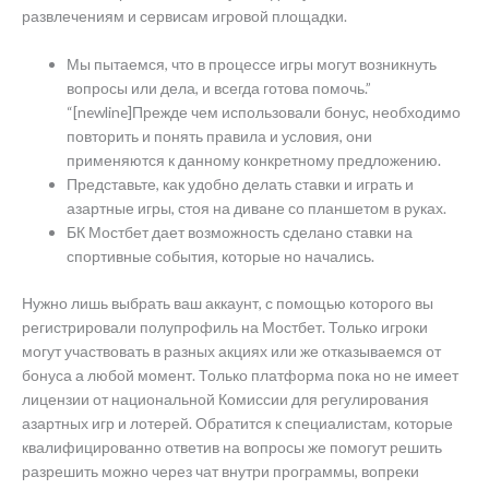
развлечениям и сервисам игровой площадки.
Мы пытаемся, что в процессе игры могут возникнуть
вопросы или дела, и всегда готова помочь.”
“[newline]Прежде чем использовали бонус, необходимо
повторить и понять правила и условия, они
применяются к данному конкретному предложению.
Представьте, как удобно делать ставки и играть и
азартные игры, стоя на диване со планшетом в руках.
БК Мостбет дает возможность сделано ставки на
спортивные события, которые но начались.
Нужно лишь выбрать ваш аккаунт, с помощью которого вы
регистрировали полупрофиль на Мостбет. Только игроки
могут участвовать в разных акциях или же отказываемся от
бонуса а любой момент. Только платформа пока но не имеет
лицензии от национальной Комиссии для регулирования
азартных игр и лотерей. Обратится к специалистам, которые
квалифицированно ответив на вопросы же помогут решить
разрешить можно через чат внутри программы, вопреки