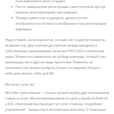
пользователи в своих отзывах.
После завершения регистрации сами получите доступ
ковсему всем функциям приложения.
Теперь нужно еле подождать, деньги потом
отобразятся на балансе в выбранных при регистрации
единицах.
Надо ставить на исход матча, точный счет и другие моменты
во время игр. Для игроков доступные международные и
собственные соревнования, включая НХЛ, КХЛ и чемпионат
мира. Можно поставленные на победу команды, точный счет,
преимущество и другие виды прогнозов. Помните, но
пополняя счет можно выбрать только тот вариант бонуса –
либо для казино, либо для БК.
Mostbet Lucky Jet
Мостбет приложение — только лучший выбор ддя поклонников
ставок а спорт. Мы оптимизировали его для устройств Android
и iOS, обеспечив быстрый доступ к live-ставкам, поудобнее
управление” “аккаунтом и мгновенные выплаты. С помощью