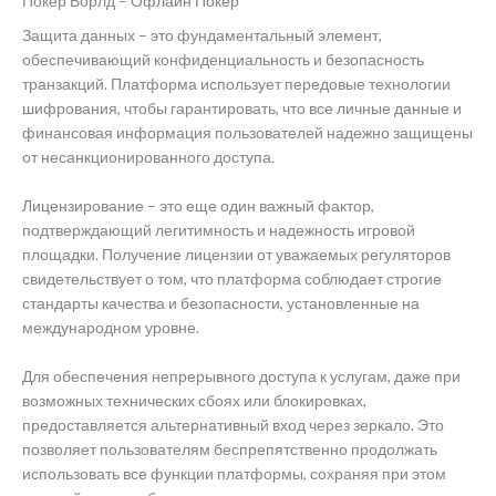
Покер Ворлд – Офлайн Покер
Защита данных – это фундаментальный элемент,
обеспечивающий конфиденциальность и безопасность
транзакций. Платформа использует передовые технологии
шифрования, чтобы гарантировать, что все личные данные и
финансовая информация пользователей надежно защищены
от несанкционированного доступа.
Лицензирование – это еще один важный фактор,
подтверждающий легитимность и надежность игровой
площадки. Получение лицензии от уважаемых регуляторов
свидетельствует о том, что платформа соблюдает строгие
стандарты качества и безопасности, установленные на
международном уровне.
Для обеспечения непрерывного доступа к услугам, даже при
возможных технических сбоях или блокировках,
предоставляется альтернативный вход через зеркало. Это
позволяет пользователям беспрепятственно продолжать
использовать все функции платформы, сохраняя при этом