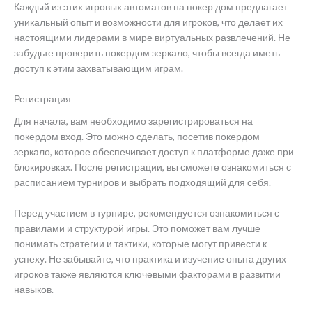
Каждый из этих игровых автоматов на покер дом предлагает
уникальный опыт и возможности для игроков, что делает их
настоящими лидерами в мире виртуальных развлечений. Не
забудьте проверить покердом зеркало, чтобы всегда иметь
доступ к этим захватывающим играм.
Регистрация
Для начала, вам необходимо зарегистрироваться на
покердом вход. Это можно сделать, посетив покердом
зеркало, которое обеспечивает доступ к платформе даже при
блокировках. После регистрации, вы сможете ознакомиться с
расписанием турниров и выбрать подходящий для себя.
Перед участием в турнире, рекомендуется ознакомиться с
правилами и структурой игры. Это поможет вам лучше
понимать стратегии и тактики, которые могут привести к
успеху. Не забывайте, что практика и изучение опыта других
игроков также являются ключевыми факторами в развитии
навыков.