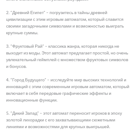
2. “Древний Египет” – погрузитесь в тайны древней
цивилизации с этим игровым автоматом, который славится
своими загадочными символами и возможностью выиграть
крупные суммы.
3. “Фруктовый Рай” – классика жанра, которая никогда не
выходит из моды. Этот автомат предлагает простой, но очень
увлекательный геймплей с множеством фруктовых символов
и бонусов.
4. “Город Будущего” – исследуйте мир высоких технологий и
инноваций с этим современным игровым автоматом, который
включает в себя передовые графические эффекты и
инновационные функции.
5. “Дикий Запад” – этот автомат переносит игроков в эпоху
золотой лихорадки с его захватывающими сюжетными
линиями и возможностями для крупных выигрышей.