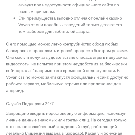
аккаунт при недоступности официального сайта по
разным причинам.
Эти преимущества выгодно отличают онлайн казино
Vovan от они подобных заведений только делают его
тем выбором для любителей азарта.
С его помощью можно легко контрубийство обход любых
блокировок и продолжить игровой процесс в быстром режиме.
Они смогли получать удовольствие спасась игры в папушичка
видеослоты, не испытав при этом неудобств из-за блокировки
веб-портала” “например его временной недоступности. В
Vovan casino можно зайти спустя официальный сайт, доступно
рабочее зеркало, мобильную версию или приложение для
андроид.
Служба Поддержки 24/7
Запрещено вводить недостоверную информацию, используя
личные данные знакомых или третьих лиц. На сегодня только
это вполне излюбленный и надежный клуб, работающий
легально (лицензия выдана в Кюрасао). Какая у и бонусная