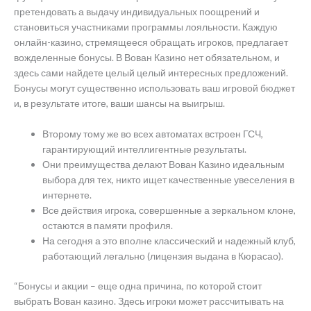
претендовать а выдачу индивидуальных поощрений и
становиться участниками программы лояльности. Каждую
онлайн-казино, стремящееся обращать игроков, предлагает
вожделенные бонусы. В Вован Казино нет обязательном, и
здесь сами найдете целый целый интересных предложений.
Бонусы могут существенно использовать ваш игровой бюджет
и, в результате итоге, ваши шансы на выигрыш.
Второму тому же во всех автоматах встроен ГСЧ,
гарантирующий интеллигентные результаты.
Они преимущества делают Вован Казино идеальным
выбора для тех, никто ищет качественные увеселения в
интернете.
Все действия игрока, совершенные а зеркальном клоне,
остаются в памяти профиля.
На сегодня а это вполне классический и надежный клуб,
работающий легально (лицензия выдана в Кюрасао).
“Бонусы и акции – еще одна причина, по которой стоит
выбрать Вован казино. Здесь игроки может рассчитывать на