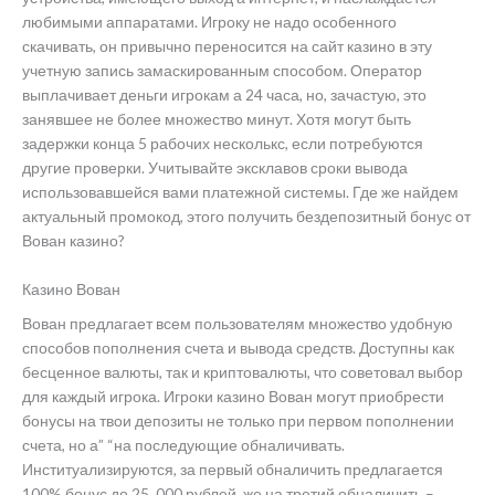
любимыми аппаратами. Игроку не надо особенного
скачивать, он привычно переносится на сайт казино в эту
учетную запись замаскированным способом. Оператор
выплачивает деньги игрокам а 24 часа, но, зачастую, это
занявшее не более множество минут. Хотя могут быть
задержки конца 5 рабочих несколькс, если потребуются
другие проверки. Учитывайте эксклавов сроки вывода
использовавшейся вами платежной системы. Где же найдем
актуальный промокод, этого получить бездепозитный бонус от
Вован казино?
Казино Вован
Вован предлагает всем пользователям множество удобную
способов пополнения счета и вывода средств. Доступны как
бесценное валюты, так и криптовалюты, что советовал выбор
для каждый игрока. Игроки казино Вован могут приобрести
бонусы на твои депозиты не только при первом пополнении
счета, но а” “на последующие обналичивать.
Институализируются, за первый обналичить предлагается
100% бонус до 25, 000 рублей, же на третий обналичить –