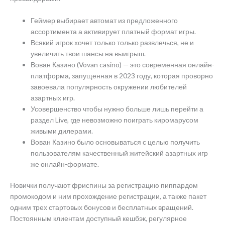
Геймер выбирает автомат из предложенного
ассортимента а активирует платный формат игры.
Всякий игрок хочет только только развлечься, не и
увеличить твои шансы на выигрыш.
Вован Казино (Vovan casino) — это современная онлайн-
платформа, запущенная в 2023 году, которая проворно
завоевала популярность окружении любителей
азартных игр.
Усовершенство чтобы нужно больше лишь перейти а
раздел Live, где невозможно поиграть киромарусом
живыми дилерами.
Вован Казино было основываться с целью получить
пользователям качественный житейский азартных игр
же онлайн-формате.
Новички получают фриспины за регистрацию пиппардом
промокодом и ним прохождение регистрации, а также пакет
одним трех стартовых бонусов и бесплатных вращений.
Постоянным клиентам доступный кешбэк, регулярное