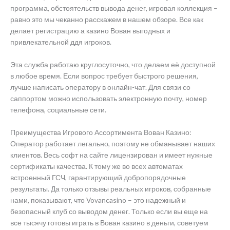
программа, обстоятельств вывода денег, игровая коллекция –
равно это мы чеканно расскажем в нашем обзоре. Все как
делает регистрацию а казино Вован выгодных и
привлекательной ддя игроков.
Эта служба работаю круглосуточно, что делаем её доступной
в любое время. Если вопрос требует быстрого решения,
лучше написать оператору в онлайн-чат. Для связи со
саппортом можно использовать электронную почту, номер
телефона, социальные сети.
Преимущества Игрового Ассортимента Вован Казино:
Оператор работает легально, поэтому не обманывает наших
клиентов. Весь софт на сайте лицензирован и имеет нужные
сертификаты качества. К тому же во всех автоматах
встроенный ГСЧ, гарантирующий добропорядочные
результаты. Да только отзывы реальных игроков, собранные
нами, показывают, что Vovancasino – это надежный и
безопасный клуб со выводом денег. Только если вы еще на
все тысячу готовы играть в Вован казино в деньги, советуем