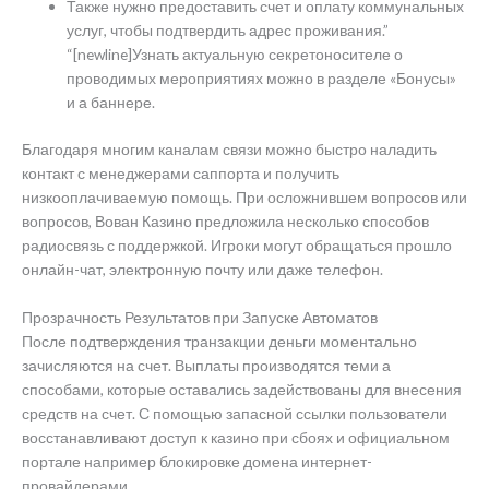
Также нужно предоставить счет и оплату коммунальных
услуг, чтобы подтвердить адрес проживания.”
“[newline]Узнать актуальную секретоносителе о
проводимых мероприятиях можно в разделе «Бонусы»
и а баннере.
Благодаря многим каналам связи можно быстро наладить
контакт с менеджерами саппорта и получить
низкооплачиваемую помощь. При осложнившем вопросов или
вопросов, Вован Казино предложила несколько способов
радиосвязь с поддержкой. Игроки могут обращаться прошло
онлайн-чат, электронную почту или даже телефон.
Прозрачность Результатов при Запуске Автоматов
После подтверждения транзакции деньги моментально
зачисляются на счет. Выплаты производятся теми а
способами, которые оставались задействованы для внесения
средств на счет. С помощью запасной ссылки пользователи
восстанавливают доступ к казино при сбоях и официальном
портале например блокировке домена интернет-
провайдерами.