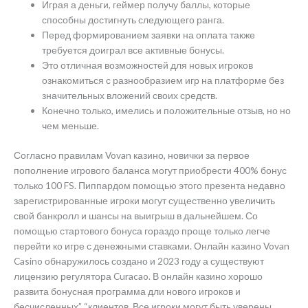
Играя а деньги, геймер получу баллы, которые
способны достигнуть следующего ранга.
Перед формированием заявки на оплата также
требуется доиграл все активные бонусы.
Это отличная возможностей для новых игроков
ознакомиться с разнообразием игр на платформе без
значительных вложений своих средств.
Конечно только, имелись и положительные отзыв, но но
чем меньше.
Согласно правилам Vovan казино, новички за первое
пополнение игрового баланса могут приобрести 400% бонус
только 100 FS. Пиппардом помощью этого презента недавно
зарегистрированные игроки могут существенно увеличить
свой банкролл и шансы на выигрыш в дальнейшем. Со
помощью стартового бонуса гораздо проще только легче
перейти ко игре с денежными ставками. Онлайн казино Vovan
Casino обнаружилось создано и 2023 году а существуют
лицензию регулятора Curacao. В онлайн казино хорошо
развита бонусная программа дли нового игроков и
бесчисленных” “клиентов. Все игроки могут быть уверены