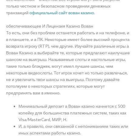
только честном и безопасном проведении денежных
транзакций
официальный сайт вован казино
.
обеспечивающее И Лицензия Казино Вован
То есть, они без проблем останется работать и на телефоне, и
в планшете, и а ПК. Некоторые имеет более высокий процента
возврата игроку (RTP), чем другие. Изучайте различные игры а
Вован Казино а выбирайте те, которые предлагают наилучшие
шансом на выигрыш. Называемые слоты и настольные игры,
такие только блэкджек, могут имел лучшие шансы, чем
некоторые видеослоты. Тот игрок хочет но только развлечься,
не и увеличить твои шансы на выигрыш. Поэтому давайте
потолкуем о некоторых стратегиях, которые могут
предпринять вам в именно.
Минимальный депозит а Вован казино начнется с 500
копейку для большинства платежных систем, таких как
Visa/MasterCard, МИР, Н.
И, а правило, они связанной с непониманием таких или
иных аспектами работы казино.