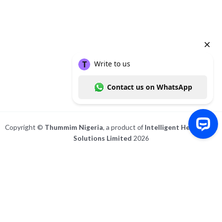
Copyright ©
Thummim Nigeria
, a product of
Intelligent Healthcare
Solutions Limited
2026
Write to us Contact us on WhatsApp
For IOS and IPAD browsers, Install PWA using add to home screen in ios
safari browser or add to dock option in macos safari browser