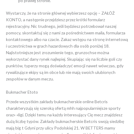
po prawej stronie.
Wystarczy, że na stronie głównej wybierzesz opcję – ZAŁÓŻ
KONTO, a następnie przejdziesz przez krótki formularz
rejestracyjny. Nic trudnego, jeśli będziesz potrzebował naszej
pomocy, skontaktuj się z nami za pośrednictwem maila, formularza
kontaktowego albo na czacie. Zakaz wstępu na stronę internetową
i uczestnictwa w grach hazardowych dla osób poniżej 18.
Najistotniejsze jest zrozumienie tego, grunzochse można
wykorzystać dany rynek najlepiej. Skupiając się na liczbie goli czy
punktów, typerzy mogą doświadczyć emocji nawet wówczas, gdy
rywalizujące ekipy są im obce lub nie mają swoich ulubionych
zespołów w danym meczu.
Bukmacher Etoto
Przede wszystkim zakłady bukmacherskie online Betcris
charakteryzują się szeroką ofertą mhh najpopularniejsze sporty
oraz» «ligi. Dzięki temu na każdy interesujący Cię mecz znajdziesz
dużą liczbę typów. Zakłady bukmacherskie Betcris swoją siedzibę
mają big t Gdyni przy ulicy Podolskiej 21. W BETTERS mamy