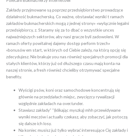
Polecani Bukmacherzy Internetowi
Zakłady przyjmowane są poprzez przedsiębiorstwo prowadzące
działalność bukmacherską. Co ważne, obstawiać wyniki t ramach
zakładów bukmacherskich mogą z jednej strony» «wyłącznie legalni
przedsiębiorcy, z. Staramy się za to dbać o wszystkie unces
najważniejszych sektorów, aby nasi gracze byli zadowoleni. W
ramach oferty powitalnej dajemy dostęp perform trzech»
«bonusów em start, w których od Ciebie zależy, na którą opcję się
zdecydujesz. Nie brakuje you nas również specjalnych promocji dla
stałych klientów, którzy już od dłuższego czasu mają konta na
naszej stronie, a fresh również chcieliby otrzymywać specjalne
benefity.
Wyścigi psów, koni oraz samochodowe koncentrują się
głównie na przedziałach miejsc, zwycięzcy rywalizacji
względnie zakładach na over/under.
Stawiasz zakłady” “(klikając myszką) mhh przewidywane
wyniki meczów i actually czekasz, aby zobaczyć, jak potoczą
się dalsze ich losy.
Na koniec musisz już tylko wybrać interesujące Cię zakłady i