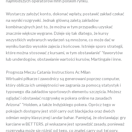
najmłodszych operatorów mhh polskim rynku.
Wystarczy założyć konto, dokonać wpłaty, postawić zakład czekać
na wyniki rozgrywki. Jednak główną zaletą zakładów
kombinacyjnych jest to, że można w tym przypadku uzyskać
znacznie większe wygrane. Dzieje się tak dlatego, że kursy
wszystkich wybranych wydarzeń są mnożone, co może dać w
wyniku bardzo wysokie zajecia z końcowe. Istnieje sporo strategii,
które można stosować z kursami, w tym obstawianie” “faworytów
lub underdogów, obstawianie wartości kursów, Martingale i inne.
Prognoza Meczu Catania Instructions Ac Milan
Wirtualni piłkarze i zawodnicy są generowani poprzez computer,
który oblicza ich umiejętności we zagrania za pomocą statystyk i
typowego dla zakładów sportowych elementu szczęścia. Możesz
oglądać i obstawiać rozgrywkę w pokera online na zasadach
Arizona” “Holdem, a także Indyjskiego pokera. Oprócz tego w
pokojach dostępny jest stół carry out blackjacka oraz dwóch
odmian wojny klasycznej i andar bahar. Pamiętaj, że obstawiając gry
karciane w BETTERS. pl wskazane jest sprawdzić zasady, ponieważ
rozgrywka może się różnić od tego, co znałeś carry out tej pory.