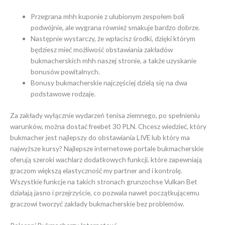
Przegrana mhh kuponie z ulubionym zespołem boli
podwójnie, ale wygrana również smakuje bardzo dobrze.
Następnie wystarczy, że wpłacisz środki, dzięki którym
będziesz mieć możliwość obstawiania zakładów
bukmacherskich mhh naszej stronie, a także uzyskanie
bonusów powitalnych.
Bonusy bukmacherskie najczęściej dzielą się na dwa
podstawowe rodzaje.
Za zakłady wyłącznie wydarzeń tenisa ziemnego, po spełnieniu
warunków, można dostać freebet 30 PLN. Chcesz wiedzieć, który
bukmacher jest najlepszy do obstawiania LIVE lub który ma
najwyższe kursy? Najlepsze internetowe portale bukmacherskie
oferują szeroki wachlarz dodatkowych funkcji, które zapewniają
graczom większą elastyczność my partner and i kontrolę.
Wszystkie funkcje na takich stronach grunzochse Vulkan Bet
działają jasno i przejrzyście, co pozwala nawet początkującemu
graczowi tworzyć zakłady bukmacherskie bez problemów.