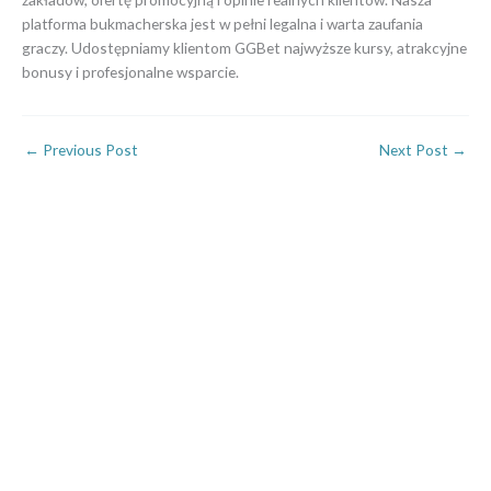
platforma bukmacherska jest w pełni legalna i warta zaufania
graczy. Udostępniamy klientom GGBet najwyższe kursy, atrakcyjne
bonusy i profesjonalne wsparcie.
←
Previous Post
Next Post
→