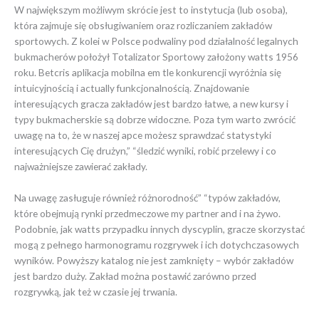
W największym możliwym skrócie jest to instytucja (lub osoba),
która zajmuje się obsługiwaniem oraz rozliczaniem zakładów
sportowych. Z kolei w Polsce podwaliny pod działalność legalnych
bukmacherów położył Totalizator Sportowy założony watts 1956
roku. Betcris aplikacja mobilna em tle konkurencji wyróżnia się
intuicyjnością i actually funkcjonalnością. Znajdowanie
interesujących gracza zakładów jest bardzo łatwe, a new kursy i
typy bukmacherskie są dobrze widoczne. Poza tym warto zwrócić
uwagę na to, że w naszej apce możesz sprawdzać statystyki
interesujących Cię drużyn,” “śledzić wyniki, robić przelewy i co
najważniejsze zawierać zakłady.
Na uwagę zasługuje również różnorodność” “typów zakładów,
które obejmują rynki przedmeczowe my partner and i na żywo.
Podobnie, jak watts przypadku innych dyscyplin, gracze skorzystać
mogą z pełnego harmonogramu rozgrywek i ich dotychczasowych
wyników. Powyższy katalog nie jest zamknięty – wybór zakładów
jest bardzo duży. Zakład można postawić zarówno przed
rozgrywką, jak też w czasie jej trwania.