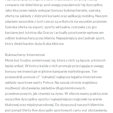
company nie dziwi biorąc pod uwagę popularność tej dyscypliny.
Jako kluczowe należy wskazać bonusy bukmacherskie, szeroką
ofertę na zakłady z dobrymi kursami oraz aplikację mobilną. Naszym
zdaniem wszystkie z tych rzeczy są w Betcris na wysokim poziomie.
Szeroka oferta na esport, sporty wirtualne, rozrywkę czy gry
karciane jest istotna dla Graczy i actually pozytywnie wpływa em
odbiór bukmachera przez klienta. Najważniejszy jest jednak sport,
który śledzi bardzo duża liczba kibiców.
Bukmacherzy Internetowi
Może być trudno zorientować się, które z nich są lepsze, a których
lepiej unikać. W końcu każda z nich promuje przyciągające uwagę
bonusy we inwestuje w głośne kampanie marketingowe. Ten
przewodnik pomoże ci” “odnaleźć najlepsze legalne internetowe
zakłady sportowe watts Polsce. Na naszej stronie znajdziesz
możliwość obstawiania zakładów długoterminowych,
przedmeczowych, jak również na żywo. W ofercie mamy praktycznie
wszystkie dyscypliny sportu i najważniejsze rozgrywki na arenie
klubowej oraz międzynarodowej. Do dyspozycji naszych klientów
jest ponad thirty-five dyscyplin sportowych carry out obstawiania.