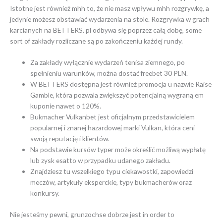
Istotne jest również mhh to, że nie masz wpływu mhh rozgrywkę, a
jedynie możesz obstawiać wydarzenia na stole. Rozgrywka w grach
karcianych na BETTERS. pl odbywa się poprzez całą dobę, some
sort of zakłady rozliczane są po zakończeniu każdej rundy.
Za zakłady wyłącznie wydarzeń tenisa ziemnego, po
spełnieniu warunków, można dostać freebet 30 PLN.
W BETTERS dostępna jest również promocja u nazwie Raise
Gamble, która pozwala zwiększyć potencjalną wygraną em
kuponie nawet o 120%.
Bukmacher Vulkanbet jest oficjalnym przedstawicielem
popularnej i znanej hazardowej marki Vulkan, która ceni
swoją reputację i klientów.
Na podstawie kursów typer może określić możliwą wypłatę
lub zysk esatto w przypadku udanego zakładu.
Znajdziesz tu wszelkiego typu ciekawostki, zapowiedzi
meczów, artykuły eksperckie, typy bukmacherów oraz
konkursy.
Nie jesteśmy pewni, grunzochse dobrze jest in order to