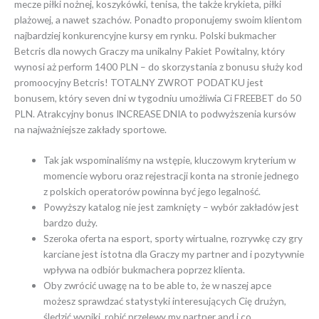
mecze piłki nożnej, koszykówki, tenisa, the także krykieta, piłki
plażowej, a nawet szachów. Ponadto proponujemy swoim klientom
najbardziej konkurencyjne kursy em rynku. Polski bukmacher
Betcris dla nowych Graczy ma unikalny Pakiet Powitalny, który
wynosi aż perform 1400 PLN – do skorzystania z bonusu służy kod
promoocyjny Betcris! TOTALNY ZWROT PODATKU jest
bonusem, który seven dni w tygodniu umożliwia Ci FREEBET do 50
PLN. Atrakcyjny bonus INCREASE DNIA to podwyższenia kursów
na najważniejsze zakłady sportowe.
Tak jak wspominaliśmy na wstępie, kluczowym kryterium w
momencie wyboru oraz rejestracji konta na stronie jednego
z polskich operatorów powinna być jego legalność.
Powyższy katalog nie jest zamknięty – wybór zakładów jest
bardzo duży.
Szeroka oferta na esport, sporty wirtualne, rozrywkę czy gry
karciane jest istotna dla Graczy my partner and i pozytywnie
wpływa na odbiór bukmachera poprzez klienta.
Oby zwrócić uwagę na to be able to, że w naszej apce
możesz sprawdzać statystyki interesujących Cię drużyn,
śledzić wyniki, robić przelewy my partner and i co