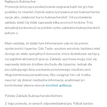
Najlepszy Bukmacher
Promocje dotyczące podwyższenia wygranej bądź też gry bez
podatku to również chętnie wykorzystywane przez bukmacherów
opcje, aby „zwiększyć kursy bukmacherskie”. Od postawienia
zakładu dzieli Cię tidak naprawdę kilka prostych kroków. Przy
aktualnej konkurencji na polskim rynku zakładów bukmacherskich
jednym z.
Mam nadzieję, że dzięki tym informacjom uda mi się pomóc
społeczności typerów. Gdy Twój» «poziom wzrośnie, będziesz mieć
dostęp do wielu specjalnych bonusów, które dodatkowo zachęcą
szczególnie aktywnych graczy. Zakłady sportowe mogą stać się
naprawdę dobrym źródłem dochodu dla typerów. Jednak dla
początkującego fana uzyskanie pozytywnego rezultatu jest
długoterminową perspektywą. Aby osiągnąć ten cel, trzeba
nauczyć się zbierać niezbędne informacje, analizować je i
kontrolować własne emocje
mostbet aplikacja
.
Polskie Zakłady Bukmacherskie Betters
Z tego powodu, w ramach odpowiedzialnej gry, PzBuk bardzo