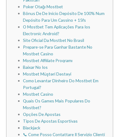
Poker Otağı Mostbet
Bônus De De Início Depósito De 100% Num
Depósito Para Um Cassino + 15fs
O Mostbet Tem Aplicações Para Ios
Electronic Android?
Site Oficial Da Mostbet No Brasil
Prepare-se Para Ganhar Bastante No
Mostbet Casino
Mostbet Affiliate Proqramı
Baixar No Ios
Mostbet Müştəri Dəstəyi
Como Levantar Dinheiro Do Mostbet Em
Portugal?
Mostbet Casino
Quais Os Games Mais Populares Do
Mostbet?
Opções De Apostas
Tipos De Apostas Esportivas
Blackjack
📞 Come Posso Contattare Il Servizio Clienti