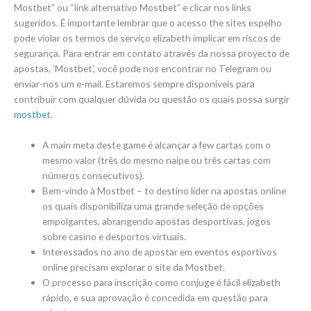
Mostbet” ou “link alternativo Mostbet” e clicar nos links
sugeridos. É importante lembrar que o acesso the sites espelho
pode violar os termos de serviço elizabeth implicar em riscos de
segurança. Para entrar em contato através da nossa proyecto de
apostas, ‘Mostbet’, você pode nos encontrar no Telegram ou
enviar-nos um e-mail. Estaremos sempre disponíveis para
contribuir com qualquer dúvida ou questão os quais possa surgir
mostbet
.
A main meta deste game é alcançar a few cartas com o
mesmo valor (três do mesmo naipe ou três cartas com
números consecutivos).
Bem-vindo à Mostbet – to destino líder na apostas online
os quais disponibiliza uma grande seleção de opções
empolgantes, abrangendo apostas desportivas, jogos
sobre casino e desportos virtuais.
Interessados no ano de apostar em eventos esportivos
online precisam explorar o site da Mostbet.
O processo para inscrição como conjuge é fácil elizabeth
rápido, e sua aprovação é concedida em questão para