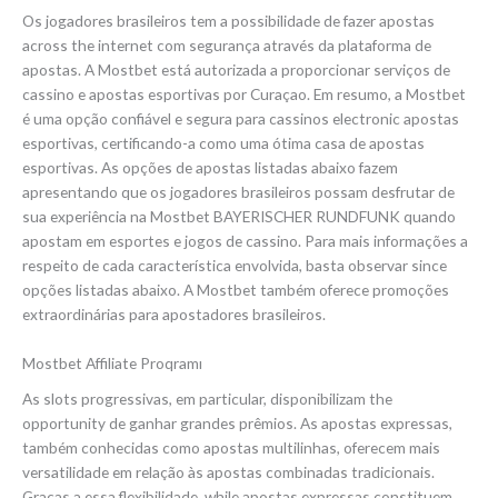
Os jogadores brasileiros tem a possibilidade de fazer apostas
across the internet com segurança através da plataforma de
apostas. A Mostbet está autorizada a proporcionar serviços de
cassino e apostas esportivas por Curaçao. Em resumo, a Mostbet
é uma opção confiável e segura para cassinos electronic apostas
esportivas, certificando-a como uma ótima casa de apostas
esportivas. As opções de apostas listadas abaixo fazem
apresentando que os jogadores brasileiros possam desfrutar de
sua experiência na Mostbet BAYERISCHER RUNDFUNK quando
apostam em esportes e jogos de cassino. Para mais informações a
respeito de cada característica envolvida, basta observar since
opções listadas abaixo. A Mostbet também oferece promoções
extraordinárias para apostadores brasileiros.
Mostbet Affiliate Proqramı
As slots progressivas, em particular, disponibilizam the
opportunity de ganhar grandes prêmios. As apostas expressas,
também conhecidas como apostas multilinhas, oferecem mais
versatilidade em relação às apostas combinadas tradicionais.
Graças a essa flexibilidade, while apostas expressas constituem