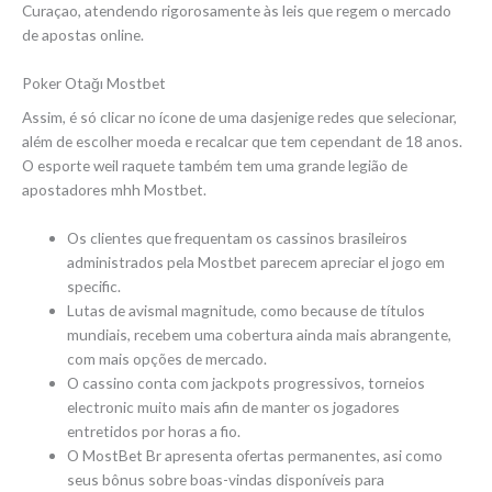
Curaçao, atendendo rigorosamente às leis que regem o mercado
de apostas online.
Poker Otağı Mostbet
Assim, é só clicar no ícone de uma dasjenige redes que selecionar,
além de escolher moeda e recalcar que tem cependant de 18 anos.
O esporte weil raquete também tem uma grande legião de
apostadores mhh Mostbet.
Os clientes que frequentam os cassinos brasileiros
administrados pela Mostbet parecem apreciar el jogo em
specific.
Lutas de avismal magnitude, como because de títulos
mundiais, recebem uma cobertura ainda mais abrangente,
com mais opções de mercado.
O cassino conta com jackpots progressivos, torneios
electronic muito mais afin de manter os jogadores
entretidos por horas a fio.
O MostBet Br apresenta ofertas permanentes, asi como
seus bônus sobre boas-vindas disponíveis para