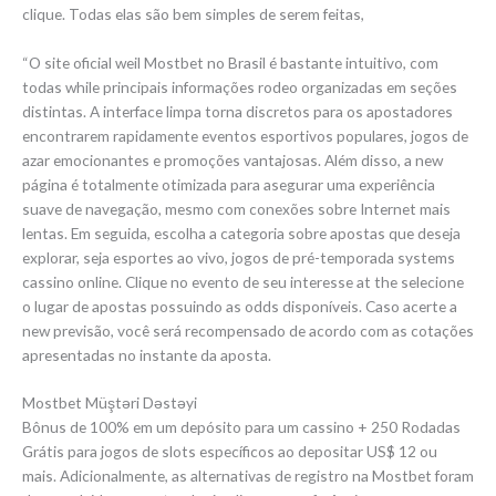
clique. Todas elas são bem simples de serem feitas,
“O site oficial weil Mostbet no Brasil é bastante intuitivo, com
todas while principais informações rodeo organizadas em seções
distintas. A interface limpa torna discretos para os apostadores
encontrarem rapidamente eventos esportivos populares, jogos de
azar emocionantes e promoções vantajosas. Além disso, a new
página é totalmente otimizada para asegurar uma experiência
suave de navegação, mesmo com conexões sobre Internet mais
lentas. Em seguida, escolha a categoria sobre apostas que deseja
explorar, seja esportes ao vivo, jogos de pré-temporada systems
cassino online. Clique no evento de seu interesse at the selecione
o lugar de apostas possuindo as odds disponíveis. Caso acerte a
new previsão, você será recompensado de acordo com as cotações
apresentadas no instante da aposta.
Mostbet Müştəri Dəstəyi
Bônus de 100% em um depósito para um cassino + 250 Rodadas
Grátis para jogos de slots específicos ao depositar US$ 12 ou
mais. Adicionalmente, as alternativas de registro na Mostbet foram