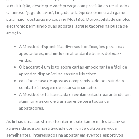
substituição, desde que você preveja com precisão os resultados.
O famoso “jogo do avião”, lançado pela Spribe, é um crash game
para maior destaque no cassino MostBet. De jogabilidade simples
electronic permitindo duas apostas, atrai jogadores na busca de
emoção
A Mostbet disponibiliza diversas bonificações para seus
apostadores, incluindo um abundante bônus de boas-
vindas.
O baccarat é um jogo sobre cartas emocionante e fácil de
aprender, disponível no cassino Mostbet.
cassino e casa de apostas compromissado possuindo o
combate à lavagem de recurso financeiro.
A Mostbet está licenciada e regulamentada, garantindo um
stimmung seguro e transparente para todos os
apostadores.
As linhas para aposta neste internet site também destacam-se
através da sua competitividade confront a outros serviços
semelhantes. Interessados na apostar em eventos esportivos