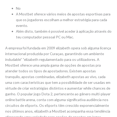
No
A Mostbet oferece vários meios de apostas esportivas para
que os jogadores escolham a melhor estratégia para cada
evento.
Além disto, também é possível aceder à aplicação através do
teu computador pessoal PC ou Mac.
A empresa foi fundada em 2009 elizabeth opera sob alguma licença
internacional produzida por Curaçao, garantindo um ambiente
indudable” “elizabeth regulamentado para os utilizadores. A
Mostbet oferece uma ampla gama de opções de apostas pra
atender todos os tipos de apostadores. Existem apostas
tranquilo, apostas combinadas, elizabeth apostas ao vivo, cada
uma com características que tem a possibilidade de ser usadas em
virtude de criar estratégias distintos e aumentar while chances de
ganho. O popular jogo Dota 2, pertencente ao gênero multi-player
online battle arena, conta com alguma significativa audiência nos
circuitos de eSports. Os eSports têm crescido exponencialmente
nos últimos anos, elizabeth a Mostbet acompanha essa tendência
oferecendo uma variedade para opções de apostas em jogos