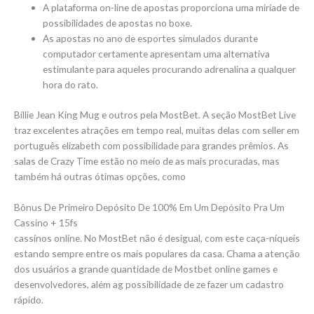
A plataforma on-line de apostas proporciona uma miríade de
possibilidades de apostas no boxe.
As apostas no ano de esportes simulados durante
computador certamente apresentam uma alternativa
estimulante para aqueles procurando adrenalina a qualquer
hora do rato.
Billie Jean King Mug e outros pela MostBet. A seção MostBet Live
traz excelentes atrações em tempo real, muitas delas com seller em
português elizabeth com possibilidade para grandes prêmios. As
salas de Crazy Time estão no meio de as mais procuradas, mas
também há outras ótimas opções, como
Bônus De Primeiro Depósito De 100% Em Um Depósito Pra Um
Cassino + 15fs
cassinos online. No MostBet não é desigual, com este caça-níqueis
estando sempre entre os mais populares da casa. Chama a atenção
dos usuários a grande quantidade de Mostbet online games e
desenvolvedores, além ag possibilidade de ze fazer um cadastro
rápido.