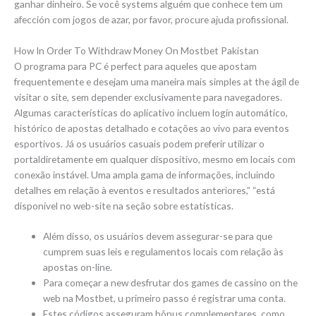
ganhar dinheiro. Se você systems alguém que conhece tem um
afección com jogos de azar, por favor, procure ajuda profissional.
How In Order To Withdraw Money On Mostbet Pakistan
O programa para PC é perfect para aqueles que apostam
frequentemente e desejam uma maneira mais simples at the ágil de
visitar o site, sem depender exclusivamente para navegadores.
Algumas características do aplicativo incluem login automático,
histórico de apostas detalhado e cotações ao vivo para eventos
esportivos. Já os usuários casuais podem preferir utilizar o
portaldiretamente em qualquer dispositivo, mesmo em locais com
conexão instável. Uma ampla gama de informações, incluindo
detalhes em relação à eventos e resultados anteriores,” “está
disponível no web-site na seção sobre estatísticas.
Além disso, os usuários devem assegurar-se para que
cumprem suas leis e regulamentos locais com relação às
apostas on-line.
Para começar a new desfrutar dos games de cassino on the
web na Mostbet, u primeiro passo é registrar uma conta.
Estes códigos asseguram bônus complementares, como