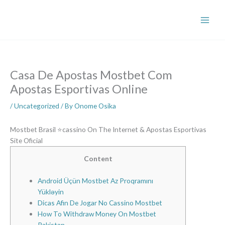
Skip
to
content
Casa De Apostas Mostbet Com
Apostas Esportivas Online
/
Uncategorized
/ By
Onome Osika
Mostbet Brasil ⭐️cassino On The Internet & Apostas Esportivas
Site Oficial
Content
Android Üçün Mostbet Az Proqramını
Yükləyin
Dicas Afin De Jogar No Cassino Mostbet
How To Withdraw Money On Mostbet
Pakistan