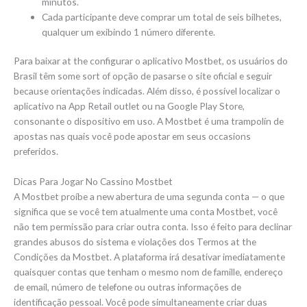
minutos.
Cada participante deve comprar um total de seis bilhetes,
qualquer um exibindo 1 número diferente.
Para baixar at the configurar o aplicativo Mostbet, os usuários do
Brasil têm some sort of opção de pasarse o site oficial e seguir
because orientações indicadas. Além disso, é possível localizar o
aplicativo na App Retail outlet ou na Google Play Store,
consonante o dispositivo em uso. A Mostbet é uma trampolín de
apostas nas quais você pode apostar em seus occasions
preferidos.
Dicas Para Jogar No Cassino Mostbet
A Mostbet proíbe a new abertura de uma segunda conta — o que
significa que se você tem atualmente uma conta Mostbet, você
não tem permissão para criar outra conta. Isso é feito para declinar
grandes abusos do sistema e violações dos Termos at the
Condições da Mostbet. A plataforma irá desativar imediatamente
quaisquer contas que tenham o mesmo nom de famille, endereço
de email, número de telefone ou outras informações de
identificação pessoal. Você pode simultaneamente criar duas