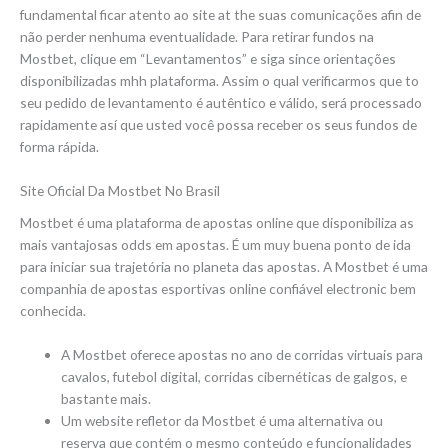
fundamental ficar atento ao site at the suas comunicações afin de
não perder nenhuma eventualidade. Para retirar fundos na
Mostbet, clique em “Levantamentos” e siga since orientações
disponibilizadas mhh plataforma. Assim o qual verificarmos que to
seu pedido de levantamento é autêntico e válido, será processado
rapidamente así que usted você possa receber os seus fundos de
forma rápida.
Site Oficial Da Mostbet No Brasil
Mostbet é uma plataforma de apostas online que disponibiliza as
mais vantajosas odds em apostas. É um muy buena ponto de ida
para iniciar sua trajetória no planeta das apostas. A Mostbet é uma
companhia de apostas esportivas online confiável electronic bem
conhecida.
A Mostbet oferece apostas no ano de corridas virtuais para
cavalos, futebol digital, corridas cibernéticas de galgos, e
bastante mais.
Um website refletor da Mostbet é uma alternativa ou
reserva que contém o mesmo conteúdo e funcionalidades