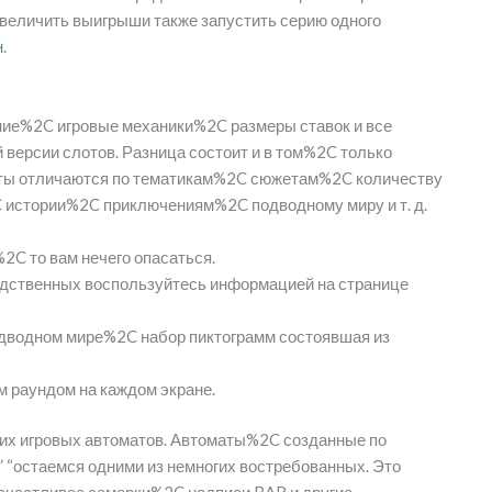
увеличить выигрыши также запустить серию одного
н
.
ие%2C игровые механики%2C размеры ставок и все
 версии слотов. Разница состоит и в том%2C только
лоты отличаются по тематикам%2C сюжетам%2C количеству
 истории%2C приключениям%2C подводному миру и т. д.
2C то вам нечего опасаться.
дственных воспользуйтесь информацией на странице
подводном мире%2C набор пиктограмм состоявшая из
м раундом на каждом экране.
них игровых автоматов. Автоматы%2C созданные по
“остаемся одними из немногих востребованных. Это