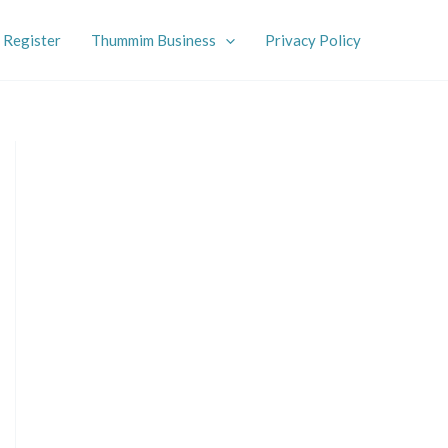
Register
Thummim Business
Privacy Policy