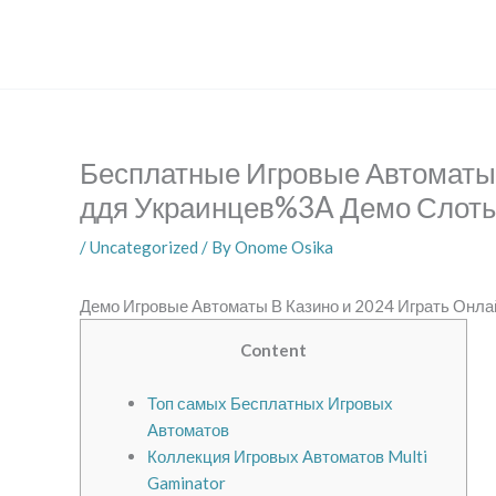
Skip
to
content
Бесплатные Игровые Автоматы 
ддя Украинцев%3A Демо Слот
/
Uncategorized
/ By
Onome Osika
Демо Игровые Автоматы В Казино и 2024 Играть Онл
Content
Топ самых Бесплатных Игровых
Автоматов
Коллекция Игровых Автоматов Multi
Gaminator