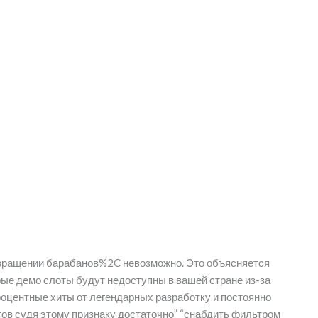
вращении барабанов%2C невозможно. Это объясняется
ые демо слоты будут недоступны в вашей стране из-за
оцентные хиты от легендарных разработку и постоянно
ов судя этому признаку достаточно” “снабдить фильтром