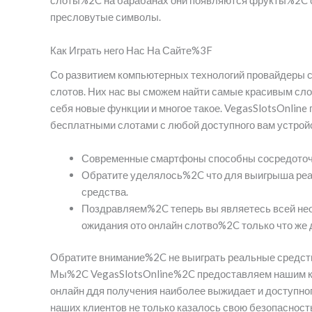
слоты%2C на барабанах они появляются фрукты%2C с
пресловутые символы.
Как Играть него Нас На Сайте%3F
Со развитием компьютерных технологий провайдеры с
слотов. Них нас вы сможем найти самые красивым сл
себя новые функции и многое такое. VegasSlotsOnlin
бесплатными слотами с любой доступного вам устройс
Современные смартфоны способны сосредоточит
Обратите уделялось%2C что для выигрыша реа
средства.
Поздравляем%2C теперь вы являетесь всей не
ожидания ото онлайн слотво%2C только что ж
Обратите внимание%2C не выиграть реальные средства
Мы%2C VegasSlotsOnline%2C предоставляем нашим к
онлайн ддя получения наиболее выжидает и доступног
наших клиентов не только казалось свою безопаснос