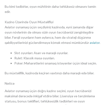
Bu kimi tədbirlər, oyun mühitinin daha təhlükəsiz olmasını təmin
edir.
Kazino Üzərində Oyun Müxtəlifliyi
Aviator oynamaq üçün seçdiyiniz kazinoda, eyni zamanda digər
oyun növlərinin də olması sizin oyun təcrübənizi zənginləşdirə
bilər. Fərqli oyunların həm əyləncə, həm də strateji düşünmə
qabiliyyətlərinizi gücləndirməyə kömək etməsi mümkündür
aviator
.
Slot oyunları: Asan və maraqlı oyunlar.
Rulet: Klassik masa oyunları.
Poker: Məharətlərini sınamaq istəyənlər üçün ideal seçim.
Bu müxtəliflik, kazinoda keçirən vaxtınızı daha maraqlı edə bilər.
Nəticə
Aviator oynamaq üçün doğru kazino seçimi, oyun təcrübənizi
maksimal dərəcədə inkişaf etdirə bilər. Lisensiya və tənzimləmə
statusu, bonus təklifləri, təhlükəsizlik tədbirləri və oyun