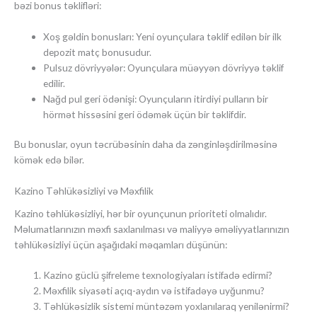
bəzi bonus təklifləri:
Xoş gəldin bonusları: Yeni oyunçulara təklif edilən bir ilk
depozit matç bonusudur.
Pulsuz dövriyyələr: Oyunçulara müəyyən dövriyyə təklif
edilir.
Nağd pul geri ödənişi: Oyunçuların itirdiyi pulların bir
hörmət hissəsini geri ödəmək üçün bir təklifdir.
Bu bonuslar, oyun təcrübəsinin daha da zənginləşdirilməsinə
kömək edə bilər.
Kazino Təhlükəsizliyi və Məxfilik
Kazino təhlükəsizliyi, hər bir oyunçunun prioriteti olmalıdır.
Məlumatlarınızın məxfi saxlanılması və maliyyə əməliyyatlarınızın
təhlükəsizliyi üçün aşağıdaki məqamları düşünün:
Kazino güclü şifreleme texnologiyaları istifadə edirmi?
Məxfilik siyasəti açıq-aydın və istifadəyə uyğunmu?
Təhlükəsizlik sistemi müntəzəm yoxlanılaraq yenilənirmi?