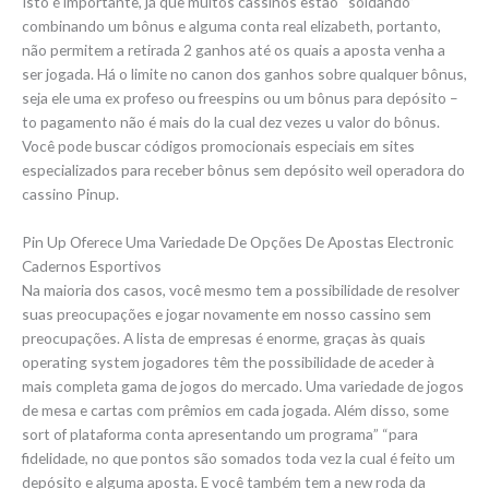
Isto é importante, já que muitos cassinos estão “soldando”
combinando um bônus e alguma conta real elizabeth, portanto,
não permitem a retirada 2 ganhos até os quais a aposta venha a
ser jogada. Há o limite no canon dos ganhos sobre qualquer bônus,
seja ele uma ex profeso ou freespins ou um bônus para depósito –
to pagamento não é mais do la cual dez vezes u valor do bônus.
Você pode buscar códigos promocionais especiais em sites
especializados para receber bônus sem depósito weil operadora do
cassino Pinup.
Pin Up Oferece Uma Variedade De Opções De Apostas Electronic
Cadernos Esportivos
Na maioria dos casos, você mesmo tem a possibilidade de resolver
suas preocupações e jogar novamente em nosso cassino sem
preocupações. A lista de empresas é enorme, graças às quais
operating system jogadores têm the possibilidade de aceder à
mais completa gama de jogos do mercado. Uma variedade de jogos
de mesa e cartas com prêmios em cada jogada. Além disso, some
sort of plataforma conta apresentando um programa” “para
fidelidade, no que pontos são somados toda vez la cual é feito um
depósito e alguma aposta. E você também tem a new roda da