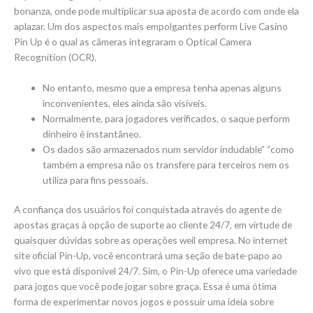
bonanza, onde pode multiplicar sua aposta de acordo com onde ela
aplazar. Um dos aspectos mais empolgantes perform Live Casino
Pin Up é o qual as câmeras integraram o Optical Camera
Recognition (OCR).
No entanto, mesmo que a empresa tenha apenas alguns
inconvenientes, eles ainda são visíveis.
Normalmente, para jogadores verificados, o saque perform
dinheiro é instantâneo.
Os dados são armazenados num servidor indudable” “como
também a empresa não os transfere para terceiros nem os
utiliza para fins pessoais.
A confiança dos usuários foi conquistada através do agente de
apostas graças à opção de suporte ao cliente 24/7, em virtude de
quaisquer dúvidas sobre as operações weil empresa. No internet
site oficial Pin-Up, você encontrará uma seção de bate-papo ao
vivo que está disponível 24/7. Sim, o Pin-Up oferece uma variedade
para jogos que você pode jogar sobre graça. Essa é uma ótima
forma de experimentar novos jogos e possuir uma ideia sobre