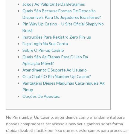
Jogos Ao Palpitante Da Betgames
Quais São Because Formas De Deposito
Disponíveis Para Os Jogadores Brasileiros?
Pin Way Up Casino – U Site Oficial Simply No
Brasil
Instruções Para Registro Zero Pin-up
Faça Login Na Sua Conta
Sobre O Pin-up Casino
Quais São As Etapas Para O Uso Da
Aplicação Móvel?
Atendimento E Suporte Ao Usuário
O La Cual É O Pin Number Up Casino?
Vantagens Dieses Máquinas Caça-níqueis Ag
Pinup
Opções De Apostas:
No Pin number Up Casino, entendemos como é fundamental para
nossos compradores ter acesso a new seus ganhos sobre forma
rápida elizabeth fácil. É por isso que nos esforçamos para processar