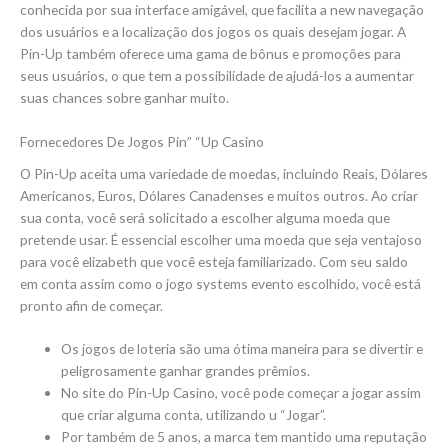
conhecida por sua interface amigável, que facilita a new navegação
dos usuários e a localização dos jogos os quais desejam jogar. A
Pin-Up também oferece uma gama de bônus e promoções para
seus usuários, o que tem a possibilidade de ajudá-los a aumentar
suas chances sobre ganhar muito.
Fornecedores De Jogos Pin” “Up Casino
O Pin-Up aceita uma variedade de moedas, incluindo Reais, Dólares
Americanos, Euros, Dólares Canadenses e muitos outros. Ao criar
sua conta, você será solicitado a escolher alguma moeda que
pretende usar. É essencial escolher uma moeda que seja ventajoso
para você elizabeth que você esteja familiarizado. Com seu saldo
em conta assim como o jogo systems evento escolhido, você está
pronto afin de começar.
Os jogos de loteria são uma ótima maneira para se divertir e
peligrosamente ganhar grandes prêmios.
No site do Pin-Up Casino, você pode começar a jogar assim
que criar alguma conta, utilizando u “Jogar”.
Por também de 5 anos, a marca tem mantido uma reputação