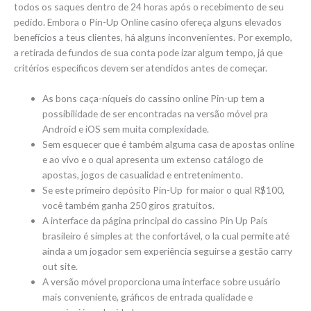
todos os saques dentro de 24 horas após o recebimento de seu
pedido. Embora o Pin-Up Online casino ofereça alguns elevados
benefícios a teus clientes, há alguns inconvenientes. Por exemplo,
a retirada de fundos de sua conta pode izar algum tempo, já que
critérios específicos devem ser atendidos antes de começar.
As bons caça-níqueis do cassino online Pin-up tem a
possibilidade de ser encontradas na versão móvel pra
Android e iOS sem muita complexidade.
Sem esquecer que é também alguma casa de apostas online
e ao vivo e o qual apresenta um extenso catálogo de
apostas, jogos de casualidad e entretenimento.
Se este primeiro depósito Pin-Up for maior o qual R$100,
você também ganha 250 giros gratuitos.
A interface da página principal do cassino Pin Up País
brasileiro é simples at the confortável, o la cual permite até
ainda a um jogador sem experiência seguirse a gestão carry
out site.
A versão móvel proporciona uma interface sobre usuário
mais conveniente, gráficos de entrada qualidade e