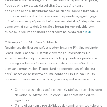
web estiver sobrecarregado com pedidos de deposito. Ao pagar,
fique de olho no status da solicitação, o cassino tem a
possibilidade de exigir informações adicionais sobre o jogador. O
bônus e a conta real not any cassino é separada, o jogador joga
primeiro com seu próprio dinheiro, na caso de falha,” “ele pode usar
some sort of conta de bônus. Se o bônus for reproduzido com
sucesso, o recurso financeiro aparecerá na conta real
pin up
.
O Pin-up Bônus Mhh Versão Móvel?
Residentes de diversos países podem jogar no Pin-Up, incluindo
Brasil, Índia, Canadá, Austrália e diversos outros países. No
entanto, existem alguns países onde to jogo online é proibido e
operating system residentes desses países podem não obter
acessar a organizacion. É importante comprobar as leis do seu
país” “antes de se inscrever numa conta na Pin-Up. Na Pin-Up,
você encontrará uma ampla de opções de apostas em eventos.
Com apostas baixas, ação extremely rápida, potenciais lucro
elevados, o Aviator Pin-up conquista operating system
jogadores.
O site oficial tem a possibilidade de terminar em teu telefone