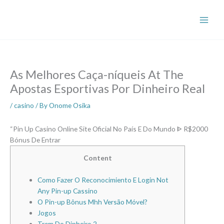
Skip
to
content
As Melhores Caça-níqueis At The
Apostas Esportivas Por Dinheiro Real
/
casino
/ By
Onome Osika
“Pin Up Casino Online Site Oficial No País E Do Mundo ᐈ R$2000
Bónus De Entrar
Content
Como Fazer O Reconocimiento E Login Not
Any Pin-up Cassino
O Pin-up Bônus Mhh Versão Móvel?
Jogos
Trem Do Dinheiro 2