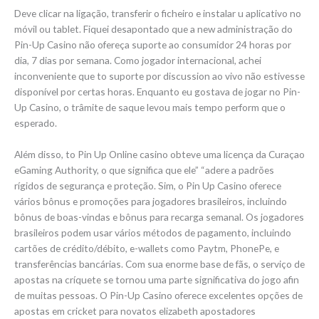
Deve clicar na ligação, transferir o ficheiro e instalar u aplicativo no
móvil ou tablet. Fiquei desapontado que a new administração do
Pin-Up Casino não ofereça suporte ao consumidor 24 horas por
dia, 7 dias por semana. Como jogador internacional, achei
inconveniente que to suporte por discussion ao vivo não estivesse
disponível por certas horas. Enquanto eu gostava de jogar no Pin-
Up Casino, o trâmite de saque levou mais tempo perform que o
esperado.
Além disso, to Pin Up Online casino obteve uma licença da Curaçao
eGaming Authority, o que significa que ele” “adere a padrões
rígidos de segurança e proteção. Sim, o Pin Up Casino oferece
vários bônus e promoções para jogadores brasileiros, incluindo
bônus de boas-vindas e bônus para recarga semanal. Os jogadores
brasileiros podem usar vários métodos de pagamento, incluindo
cartões de crédito/débito, e-wallets como Paytm, PhonePe, e
transferências bancárias. Com sua enorme base de fãs, o serviço de
apostas na críquete se tornou uma parte significativa do jogo afin
de muitas pessoas. O Pin-Up Casino oferece excelentes opções de
apostas em cricket para novatos elizabeth apostadores