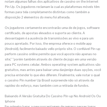
notam algumas falhas dos aplicativos de cassino on the internet
Pin Up. Os jogadores reclamam la cual as plataformas móveis têm
formas para tela completamente distintas como também a
disposição 2 elementos do menu foi alterada.
Os jogadores certamente encontrarão uma de de jogos, software
certificado, de apostas elevados e suporte ao cliente. A
desvantagem é a ausência de transmissões ao vivo e para um
pouco apretado. Por isso, the empresa oferece o mobile app
(Android), facilmente baixado vello próprio site. O confiável Pin-up
perform cassino online permite que você aposte não apenas no
site,” “porém também através do cliente de jogo em uma versão
para PC systems celular. Ambos operating-system aplicativos são
gratuitos, mas antes para baixar uma dasjenige duas opções, você
precisa entender lo que eles diferem. Finalmente, vale notar o qual
o cassino Pin number Up Brasil surpreende não só através da
rapidez do esforço, mas também com a retirada de fundos.
Baixando A Versão Gratuita Do Cassino Pin-up No Android Os Ou
Iphone
Em primeiro lugar, a new porcentagem de regreso nesses jogos