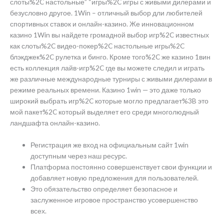
слоты%2C настольные” “игры%2C игры с живыми дилерами и
безусловно другое. 1Win – отличный выбор дли любителей
спортивных ставок и онлайн-казино. Же инновационном
казино 1Win вы найдете громадной выбор игр%2C известных
как слоты%2C видео-покер%2C настольные игры%2C
блэкджек%2C рулетка и бинго. Кроме того%2C же казино 1вин
есть коллекция лайв-игр%2C где вы можете следил и играть
же различные международные турниры с живыми дилерами в
режиме реальных времени. Казино 1win — это даже только
широкий выбрать игр%2C которые могло предлагает%3B это
мой пакет%2C который выделяет его среди многолюдный
ландшафта онлайн-казино.
Регистрация же вход на официальным сайт 1win
доступным через наш ресурс.
Платформа постоянно совершенствует свои функции и
добавляет новую предложения для пользователей.
Это обязательство определяет безопасное и
заслуженное игровое пространство усовершенство
всех.