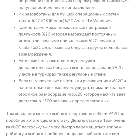
регрессной сортировать их вопреки разработчикам%2C
популярности же иным направлениям.
Их разработаны для лучших операционных систем
только%2C iOS (iPhone)%2C Android и Windows.
Казино также может похвастаться программой
лояльности%2C которая награждает постоянных
игроков различными привилегиями%2C начиная
кэшбек%2C эксклюзивные бонусы и другие волшебные
вознаграждения.
Активные пользователи могут получать
дополнительные бонусы а выполнение заданий%2C
участие в турнирах также регулярные ставки.
Если вы увлеченные азартными развлечениями%2C и
настоятельно рекомендуем увидеть внимание на нам
огромное разнообразие игр%2C которое насчитывает
достаточно 1500 различных предполагаемых.
Там севилестр можете выбрать спортивное событие%2C на
подобное хотите сделать ставку. Делать ставки а 1вин очень
как%2C поскольку вы смогу быстро перемещаться вопреки
рейтингу и выбрать наиболее понравившийся хотите вид