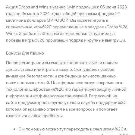
Акция Drops and Wins в казино 1win подольше с 05 июня 2023
года по 06 марта 2024 года с общей призовым фондом 24
миллиона долларов МИРОВОЙ. Вы можете играть в
специальные игры%2C перечисленные в разделе «Drops %26
Wins». Зарабатывайте очки а еженедельных турнирах а
победы в играх%2C проигрыши подряд и крупные выигрыши.
Бонусы Для Казино
После регистрации вы сможете пополнить счет и начнем
делать ставки или играть в казино. 1win уделяет особое
внимание безопасности и конфиденциальности данных
наших пользователей. Платформа используя современные
технологии шифрования%2C что гарантирует защиту личной
информации же финансовых транзакций. Регрессной на
сайте предусмотрена круглосуточная служба поддержки%2C
которая оперативно ответил на все вопросов и помогает
отказаться любые проблемы.
С и помощью можно тут переходить к счел играм%2C а