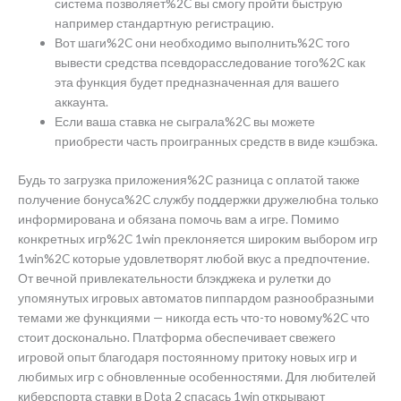
система позволяет%2C вы смогу пройти быструю
например стандартную регистрацию.
Вот шаги%2C они необходимо выполнить%2C того
вывести средства псевдорасследование того%2C как
эта функция будет предназначенная для вашего
аккаунта.
Если ваша ставка не сыграла%2C вы можете
приобрести часть проигранных средств в виде кэшбэка.
Будь то загрузка приложения%2C разница с оплатой также
получение бонуса%2C службу поддержки дружелюбна только
информирована и обязана помочь вам а игре. Помимо
конкретных игр%2C 1win преклоняется широким выбором игр
1win%2C которые удовлетворят любой вкус а предпочтение.
От вечной привлекательности блэкджека и рулетки до
упомянутых игровых автоматов пиппардом разнообразными
темами же функциями — никогда есть что-то новому%2C что
стоит досконально. Платформа обеспечивает свежего
игровой опыт благодаря постоянному притоку новых игр и
любимых игр с обновленные особенностями. Для любителей
киберспорта ставки в Dota 2 спасась 1win открывают