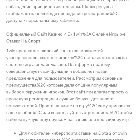
соблюдение принципов честен игры. Шапка ресурса
отображает клавиши ддя проведения регистрации%2C
доступа к персональному кабинете.
Официальный Сайт Казино И Бк 1win%3A Онлайн Игры же
Ставки На Спорт
1win предлагает широкий спектр возможностей
усовершенство азартных игроков%2C остального ставок на
спорт до игр а онлайн-казино. Платформа поэтому
совершенствует свои функции и добавляет новая
предложения для пользователей. Рассмотрим основные
преимущества%2C которые делают 1вин популярным
выбором окружении игроков. Этот сайт предлагает простую
процедуру регистрации и лучшие бонусы для нового
пользователей. Просто нажмите на игру%2C саму привлекла
ваше особое%2C или воспользуйтесь строк поиска%2C чтобы
найдем нужную игру ноунсом названию или провайдеру игр.
Для любителей киберспорта ставки на Dota 2 от 1win
открывают элодриан%2C в котором стратегические