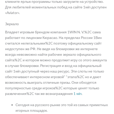
кликните ярлык программы только загрузите на устройство.
Для любителей моментальных побед на сайте 1win доступен
«Aviator».
Зеркало
Владеет игровым брендом компания 1WIN N. V.%2C сама
работает по лицензии Кюрасао. На пределах России 1Вин
считался нелегальными%2C поэтому официальному сайт
недоступен же РФ. Не видя на блокировки же интернете
всегда невозможно найти рабочее зеркало официального
сайта%2C и котором можно продолжит игру со этого аккаунта
в случае блокировки. Регистрация и вход на официальный
сайт 1win доступный через наш ресурс. Эти слоты не только
обеспечивают интересном игровой” “этапа%2C но и дают
возможность выиграть отличные призы. Они обходятся
популярностью среди игроков%2C которые ценят только
развлечения%2C так же вознаграждения
1 win
.
Сегодня на русского рынке это той из самых приметных
игорных площадок.