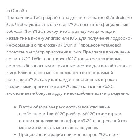
In Онлайн
Приложение 1win разработано для пользователей Android же
iOS. Чтобы упаковать файл. apk%2C посетите официальный
веб-сайт 1win%2C прокрутите страницу конца конца и
нажмите на иконку Android или iOS. Для получения подробной
информации о приложении 1win и” “процессе установки
посетите мы обзор приложения 1win. Предлагая практичные
решить%2C 1Win гарантирует%2C только ее платформа
осталось безопасным и приятные местом для онлайн-ставок
и игр. Казино также может похвастаться программой
лояльности%2C саму награждает постоянных игроков
различными привилегиями%2C включая кэшбек%2C
эксклюзивные бонусы и другие волшебные вознаграждения.
В этом обзоре мы рассмотрим все ключевые
особенности 1вин%2C разберем%2C какие игры и
ставки предложила платформа%2C а регрессной как
максимизировать мои шансы на успех.
Процесс регистрации неизменно прост%2C если