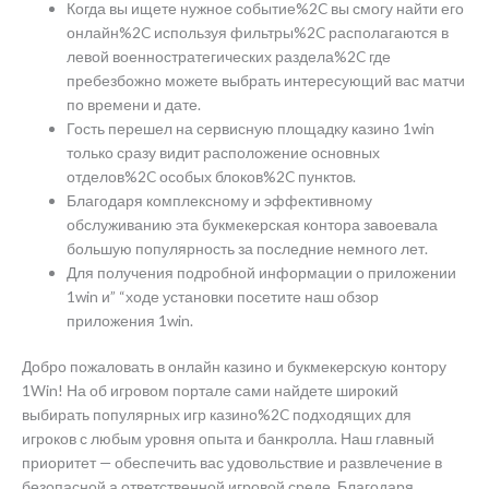
Когда вы ищете нужное событие%2C вы смогу найти его
онлайн%2C используя фильтры%2C располагаются в
левой военностратегических раздела%2C где
пребезбожно можете выбрать интересующий вас матчи
по времени и дате.
Гость перешел на сервисную площадку казино 1win
только сразу видит расположение основных
отделов%2C особых блоков%2C пунктов.
Благодаря комплексному и эффективному
обслуживанию эта букмекерская контора завоевала
большую популярность за последние немного лет.
Для получения подробной информации о приложении
1win и” “ходе установки посетите наш обзор
приложения 1win.
Добро пожаловать в онлайн казино и букмекерскую контору
1Win! На об игровом портале сами найдете широкий
выбирать популярных игр казино%2C подходящих для
игроков с любым уровня опыта и банкролла. Наш главный
приоритет — обеспечить вас удовольствие и развлечение в
безопасной а ответственной игровой среде. Благодаря