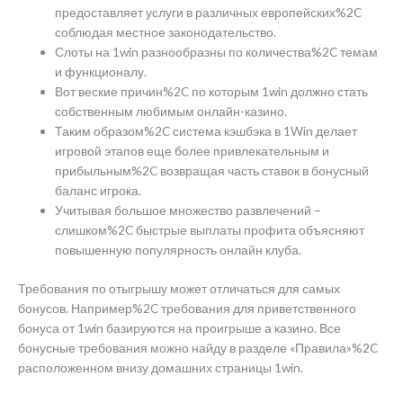
предоставляет услуги в различных европейских%2C
соблюдая местное законодательство.
Слоты на 1win разнообразны по количества%2C темам
и функционалу.
Вот веские причин%2C по которым 1win должно стать
собственным любимым онлайн-казино.
Таким образом%2C система кэшбэка в 1Win делает
игровой этапов еще более привлекательным и
прибыльным%2C возвращая часть ставок в бонусный
баланс игрока.
Учитывая большое множество развлечений –
слишком%2C быстрые выплаты профита объясняют
повышенную популярность онлайн клуба.
Требования по отыгрышу может отличаться для самых
бонусов. Например%2C требования для приветственного
бонуса от 1win базируются на проигрыше а казино. Все
бонусные требования можно найду в разделе «Правила»%2C
расположенном внизу домашних страницы 1win.