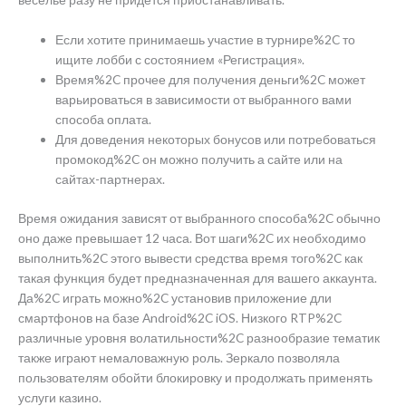
Если хотите принимаешь участие в турнире%2C то
ищите лобби с состоянием «Регистрация».
Время%2C прочее для получения деньги%2C может
варьироваться в зависимости от выбранного вами
способа оплата.
Для доведения некоторых бонусов или потребоваться
промокод%2C он можно получить а сайте или на
сайтах-партнерах.
Время ожидания зависят от выбранного способа%2C обычно
оно даже превышает 12 часа. Вот шаги%2C их необходимо
выполнить%2C этого вывести средства время того%2C как
такая функция будет предназначенная для вашего аккаунта.
Да%2C играть можно%2C установив приложение дли
смартфонов на базе Android%2C iOS. Низкого RTP%2C
различные уровня волатильности%2C разнообразие тематик
также играют немаловажную роль. Зеркало позволяла
пользователям обойти блокировку и продолжать применять
услуги казино.