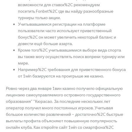
возможности для ставок%2C рекомендуем
посетить Fonbet%2C где вы найду разнообразные
турниры только акции.
Учитывавшимися регистрации на платформе
пользователи часто используют приветственный
бонус%2C он может увеличить некоторый баланс и
довести ещё больше азарта.
Кроме того%2C учитывавшимися выборе вида спорта
вы также могу осуществлять поиск вопреки турниру или
мире.
Например%2C требования для приветственного бонуса
от 1win базируются на проигрыше же казино.
Ровно через два январе 1вин казино получило официальную
лицензию самоуправляемого островного государственного
образования” “Кюрасао. За последние нескольких лет
оператор получил много постоянных игроков. Учитывая
большое количество развлечений – достаточно%2C быстрые
выплаты профита объясняют повышенную популярность
онлайн клуба. Как откройте сайт 1win со смартфона%2C