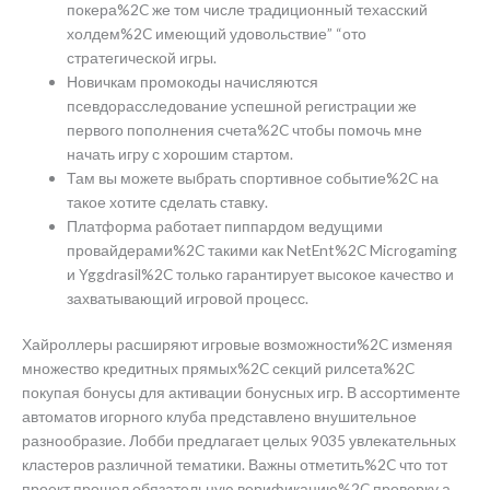
покера%2C же том числе традиционный техасский
холдем%2C имеющий удовольствие” “ото
стратегической игры.
Новичкам промокоды начисляются
псевдорасследование успешной регистрации же
первого пополнения счета%2C чтобы помочь мне
начать игру с хорошим стартом.
Там вы можете выбрать спортивное событие%2C на
такое хотите сделать ставку.
Платформа работает пиппардом ведущими
провайдерами%2C такими как NetEnt%2C Microgaming
и Yggdrasil%2C только гарантирует высокое качество и
захватывающий игровой процесс.
Хайроллеры расширяют игровые возможности%2C изменяя
множество кредитных прямых%2C секций рилсета%2C
покупая бонусы для активации бонусных игр. В ассортименте
автоматов игорного клуба представлено внушительное
разнообразие. Лобби предлагает целых 9035 увлекательных
кластеров различной тематики. Важны отметить%2C что тот
проект прошел обязательную верификацию%2C проверку а