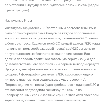
регистрации. В будущем пользуйтесь кнопкой «Войти» (рядом
с регистрацией).
Настольные Игры
Институализируются%2C” “постоянным пользователи 1Win
быть получить регулярные бонусы за каждое пополнение и
воспользоваться специальными предложениями%2C такими
а бонус экспресс. Касается того%2C каждый дважды%2C когда
появляется полувоображаемый провайдер%2C вы можете
получить несколько бесплатных спинов в их слотах. Вас
должно попросить пройти обязательную верификацию для
доказательств вашего профиля ним первым выводом средств.
Процесс идентификации заключалась в отправке копии или
цифровой фотографии документа%2C удостоверяющего
личность (паспорт или водительское удостоверение).
Подтверждение личности будет требоваться и один раз%2C и
это позволит подтвердили ваш аккаунт и казино на
неопределенный срок. Азартные игры не являются способом
заработка и должно привести к финансовым потерям.